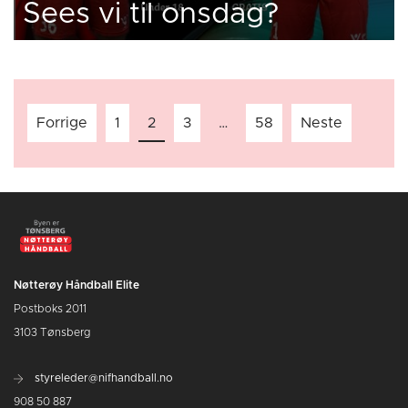
Sees vi til onsdag?
Innleggnavigasjon
Forrige
1
2
3
…
58
Neste
Nøtterøy Håndball Elite
Postboks 2011
3103 Tønsberg
styreleder@nifhandball.no
908 50 887