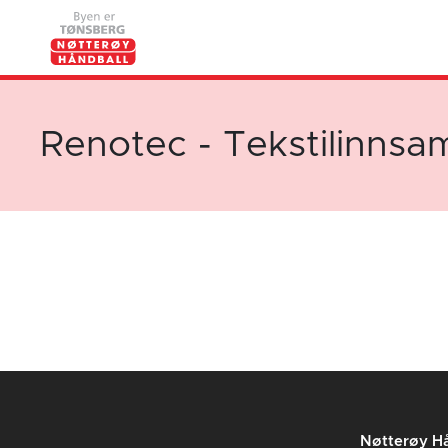
Renotec - Tekstilinnsa
Nøtterøy Hå