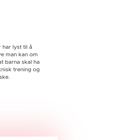
har lyst til å
 mye man kan om
at barna skal ha
knisk trening og
ske.