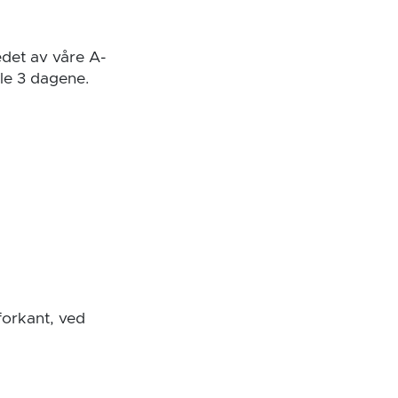
edet av våre A-
lle 3 dagene.
 forkant, ved