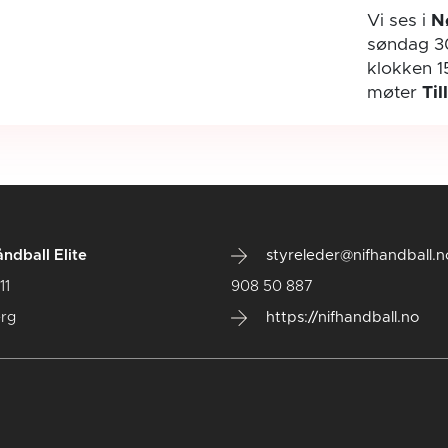
Vi ses i
N
søndag 3
klokken 1
møter
Til
ndball Elite
styreleder@nifhandball.n
11
908 50 887
rg
https://nifhandball.no