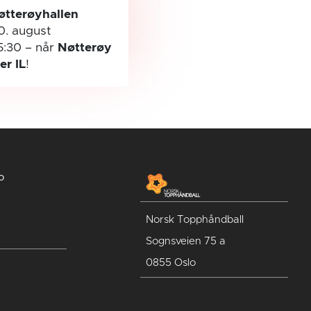
øtterøyhallen
0. august
5:30
– når
Nøtterøy
ler IL
!
o
Norsk Topphåndball
Sognsveien 75 a
0855 Oslo