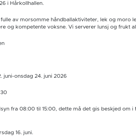
26 i Hårkollhallen.
r fulle av morsomme håndballaktiviteter, lek og moro l
nere og kompetente voksne. Vi serverer lunsj og frukt a
en
 juni-onsdag 24. juni 2026
.30
ilsyn fra 08:00 til 15:00, dette må det gis beskjed om i
rsdag 16. juni.