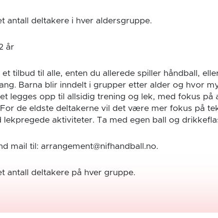
t antall deltakere i hver aldersgruppe.
2 år
t tilbud til alle, enten du allerede spiller håndball, eller 
gang. Barna blir inndelt i grupper etter alder og hvor
Det legges opp til allsidig trening og lek, med fokus på 
 For de eldste deltakerne vil det være mer fokus på te
 lekpregede aktiviteter. Ta med egen ball og drikkefla
d mail til: arrangement@nifhandball.no.
t antall deltakere på hver gruppe.