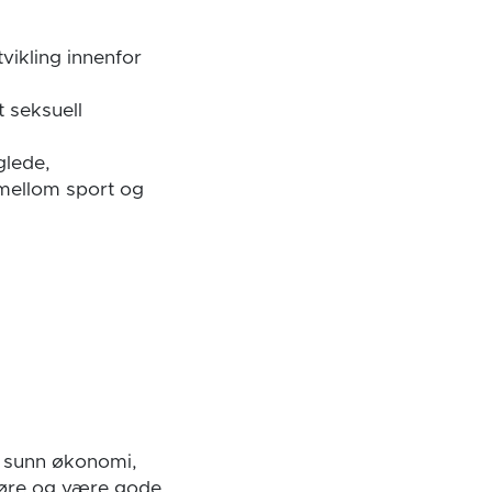
vikling innenfor
t seksuell
glede,
 mellom sport og
d sunn økonomi,
ggjøre og være gode