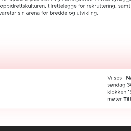
toppidrettskulturen, tilrettelegge for rekruttering, samt
aretar sin arena for bredde og utvikling.
Vi ses i
N
søndag 3
klokken 1
møter
Til