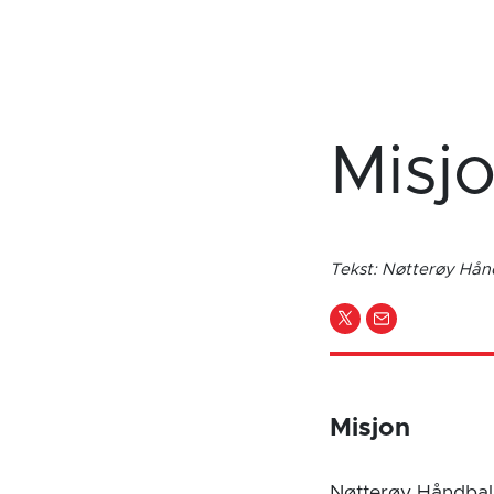
Misjo
Tekst: Nøtterøy Hån
Misjon
Nøtterøy Håndball