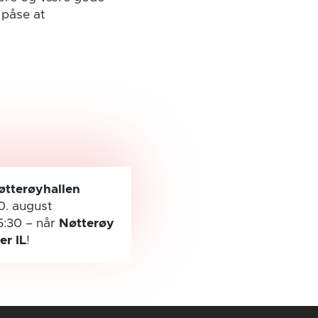
 påse at
øtterøyhallen
0. august
5:30
– når
Nøtterøy
ler IL
!