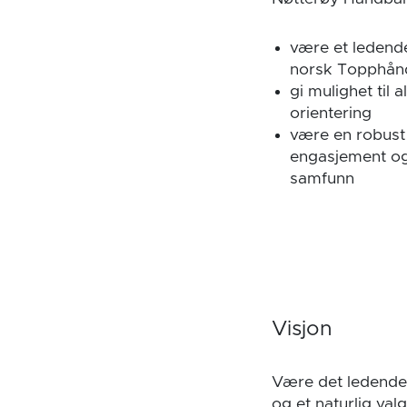
være et ledende
norsk Topphån
gi mulighet til 
orientering
være en robust 
engasjement og
samfunn
Visjon
Være det ledende
og et naturlig val