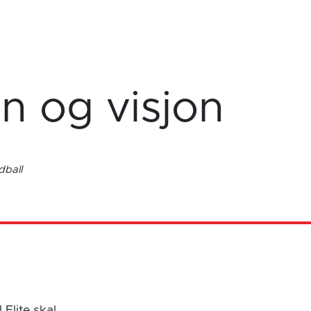
n og visjon
dball
 Elite skal…