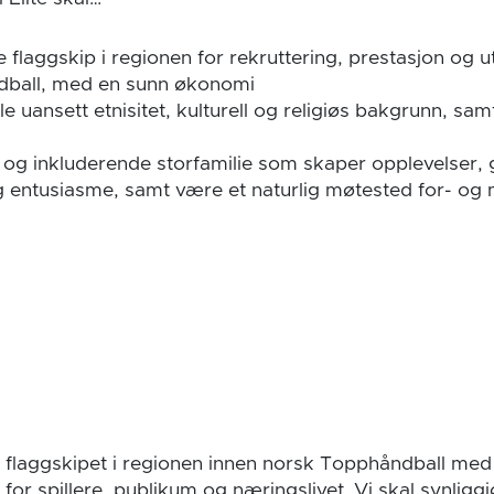
 flaggskip i regionen for rekruttering, prestasjon og ut
dball, med en sunn økonomi
alle uansett etnisitet, kulturell og religiøs bakgrunn, sam
og inkluderende storfamilie som skaper opplevelser, 
 entusiasme, samt være et naturlig møtested for- og
 flaggskipet i regionen innen norsk Topphåndball me
g for spillere, publikum og næringslivet. Vi skal synli