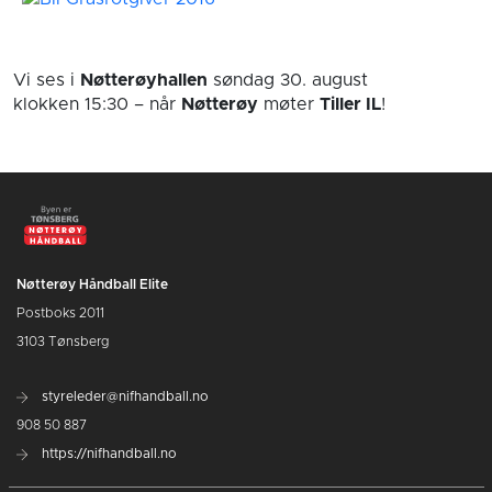
Vi ses i
Nøtterøyhallen
søndag 30. august
klokken 15:30
– når
Nøtterøy
møter
Tiller IL
!
Nøtterøy Håndball Elite
Postboks 2011
3103 Tønsberg
styreleder@nifhandball.no
908 50 887
https://nifhandball.no