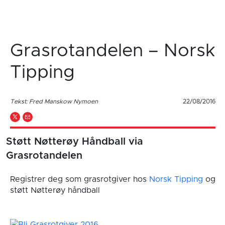
Grasrotandelen – Norsk
Tipping
Tekst: Fred Manskow Nymoen
22/08/2016
Støtt Nøtterøy Håndball via
Grasrotandelen
Registrer deg som grasrotgiver hos
Norsk Tipping
og
støtt Nøtterøy håndball