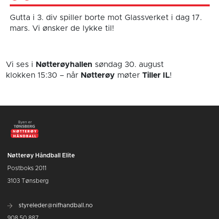
Gutta i 3. div spiller borte mot Glassverket i dag 17.
mars. Vi ønsker de lykke til!
Vi ses i
Nøtterøyhallen
søndag 30. august
klokken 15:30
– når
Nøtterøy
møter
Tiller IL
!
Nøtterøy Håndball Elite
Postboks 2011
3103 Tønsberg
styreleder@nifhandball.no
908 50 887