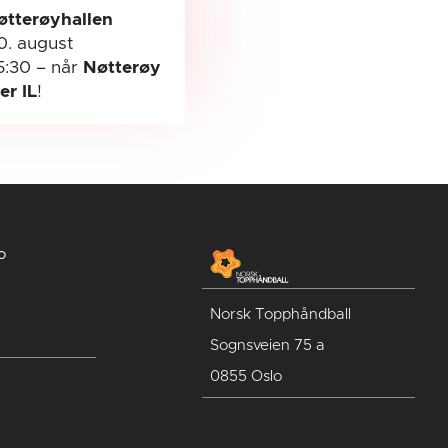
øtterøyhallen
0. august
5:30
– når
Nøtterøy
ler IL
!
o
Norsk Topphåndball
Sognsveien 75 a
0855 Oslo