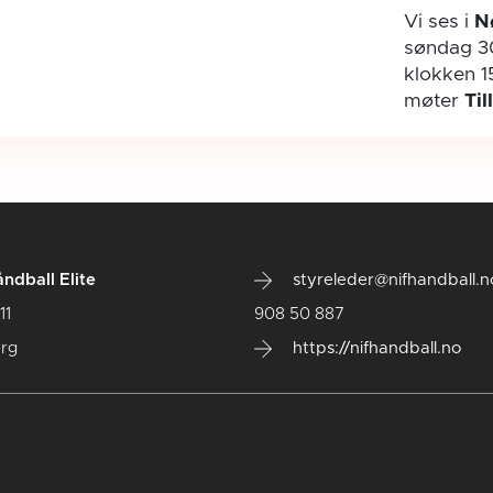
Vi ses i
N
søndag 3
klokken 1
møter
Til
ndball Elite
styreleder@nifhandball.n
11
908 50 887
rg
https://nifhandball.no