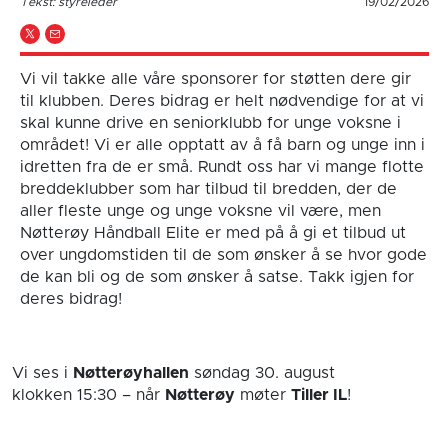
Tekst: styreleder
19/02/2026
Vi vil takke alle våre sponsorer for støtten dere gir
til klubben. Deres bidrag er helt nødvendige for at vi
skal kunne drive en seniorklubb for unge voksne i
området! Vi er alle opptatt av å få barn og unge inn i
idretten fra de er små. Rundt oss har vi mange flotte
breddeklubber som har tilbud til bredden, der de
aller fleste unge og unge voksne vil være, men
Nøtterøy Håndball Elite er med på å gi et tilbud ut
over ungdomstiden til de som ønsker å se hvor gode
de kan bli og de som ønsker å satse. Takk igjen for
deres bidrag!
Vi ses i
Nøtterøyhallen
søndag 30. august
klokken 15:30
– når
Nøtterøy
møter
Tiller IL
!