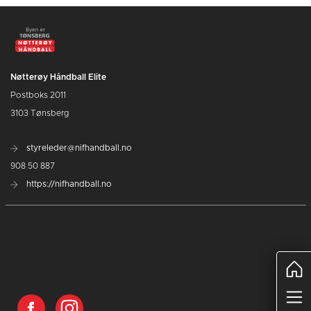
Nøtterøy Håndball Elite
Postboks 2011
3103 Tønsberg
styreleder@nifhandball.no
908 50 887
https://nifhandball.no