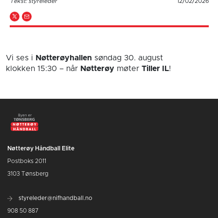
Tekst: styreleder
12/02/2026
Vi ses i
Nøtterøyhallen
søndag 30. august
klokken 15:30
– når
Nøtterøy
møter
Tiller IL
!
Nøtterøy Håndball Elite
Postboks 2011
3103 Tønsberg
styreleder@nifhandball.no
908 50 887