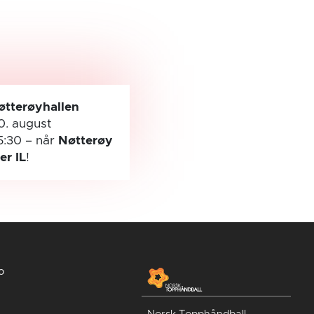
øtterøyhallen
0. august
5:30
– når
Nøtterøy
ler IL
!
o