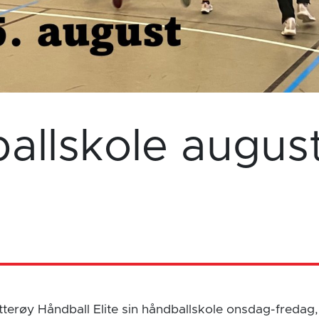
allskole augus
terøy Håndball Elite sin håndballskole onsdag-fredag, 1