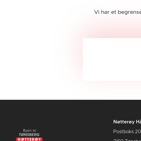
Vi har et begrense
Nøtterøy Hå
Postboks 20