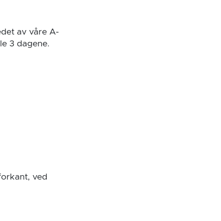
edet av våre A-
lle 3 dagene.
 forkant, ved