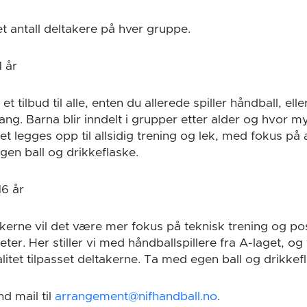
t antall deltakere på hver gruppe.
1 år
t tilbud til alle, enten du allerede spiller håndball, eller 
gang. Barna blir inndelt i grupper etter alder og hvor
Det legges opp til allsidig trening og lek, med fokus på 
gen ball og drikkeflaske.
16 år
akerne vil det være mer fokus på teknisk trening og po
eter. Her stiller vi med håndballspillere fra A-laget, og
litet tilpasset deltakerne. Ta med egen ball og drikkef
d mail til
arrangement@nifhandball.no
.