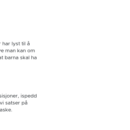
har lyst til å
 mye man kan om
at barna skal ha
sisjoner, ispedd
 vi satser på
laske.