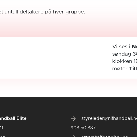
t antall deltakere på hver gruppe.
Vi ses i
N
søndag 3
klokken 1
møter
Til
ndball Elite
styreleder@nifhandball.n
11
908 50 887