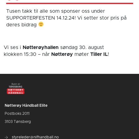
Tusen takk til alle som sponser oss under
SUPPORTERFESTEN 14.12.24! Vi setter stor pris på
deres bidrag
Vi ses i
Nøtterøyhallen
søndag 30. august
klokken 15:30
– når
Nøtterøy
møter
Tiller IL
!
Nøtterøy Håndball Elite
Postboks 2011
3103 Tønsberg
styreleder@nifhandball.no