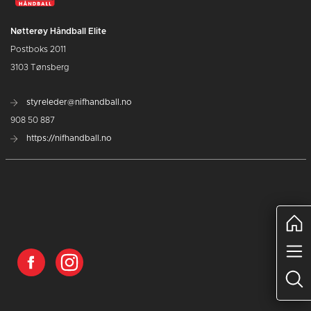
Nøtterøy Håndball Elite
Postboks 2011
3103 Tønsberg
styreleder@nifhandball.no
908 50 887
https://nifhandball.no