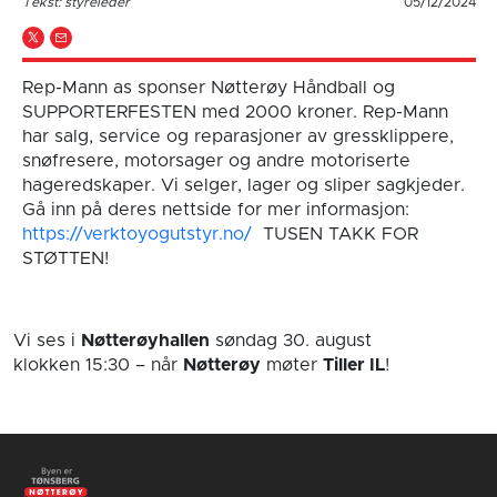
Tekst: styreleder
05/12/2024
Rep-Mann as sponser Nøtterøy Håndball og
SUPPORTERFESTEN med 2000 kroner. Rep-Mann
har salg, service og reparasjoner av gressklippere,
snøfresere, motorsager og andre motoriserte
hageredskaper. Vi selger, lager og sliper sagkjeder.
Gå inn på deres nettside for mer informasjon:
https://verktoyogutstyr.no/
TUSEN TAKK FOR
STØTTEN!
Vi ses i
Nøtterøyhallen
søndag 30. august
klokken 15:30
– når
Nøtterøy
møter
Tiller IL
!