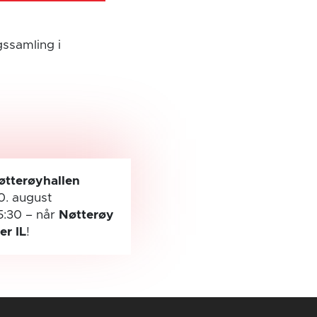
gssamling i
øtterøyhallen
0. august
5:30
– når
Nøtterøy
ler IL
!