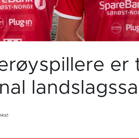
røyspillere er ta
nal landslagss
ekst: