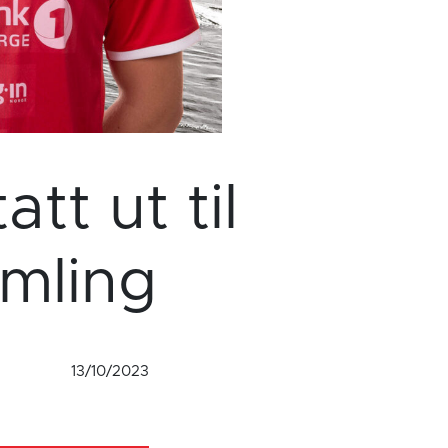
tt ut til
amling
13/10/2023