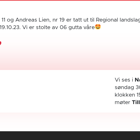
1 og Andreas Lien, nr 19 er tatt ut til Regional landsla
9.10.23. Vi er stolte av 06 gutta våre
Vi ses i
N
søndag 3
klokken 1
møter
Til