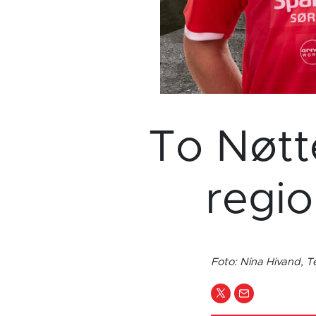
To Nøtte
regio
Foto: Nina Hivand, T