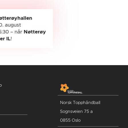
øtterøyhallen
0. august
5:30
– når
Nøtterøy
ler IL
!
o
Norsk Topphåndball
Sognsveien 75 a
0855 Oslo