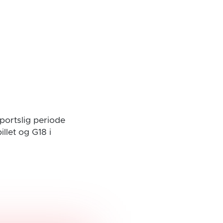
sportslig periode
llet og G18 i