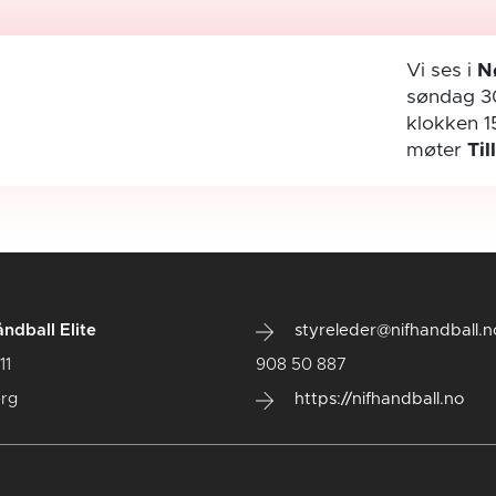
Vi ses i
N
søndag 3
klokken 1
møter
Til
ndball Elite
styreleder@nifhandball.n
11
908 50 887
rg
https://nifhandball.no