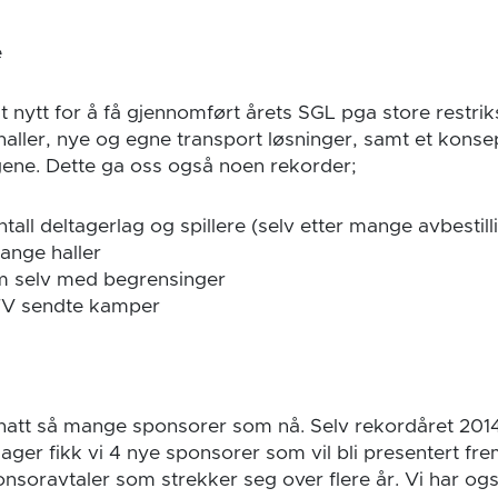
e
t nytt for å få gjennomført årets SGL pga store restrik
 haller, nye og egne transport løsninger, samt et kons
agene. Dette ga oss også noen rekorder;
ntall deltagerlag og spillere (selv etter mange avbestil
 mange haller
m selv med begrensinger
 TV sendte kamper
i hatt så mange sponsorer som nå. Selv rekordåret 2014/
dager fikk vi 4 nye sponsorer som vil bli presentert fre
nsoravtaler som strekker seg over flere år. Vi har ogs