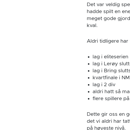
Det var veldig spe
hadde spilt en en
meget gode gjorde,
kval.
Aldri tidligere har 
lag i eliteserien
lag i Lerøy slutt
lag i Bring slutts
kvartfinale i N
lag i 2 div
aldri hatt så 
flere spillere p
Dette gir oss en g
det vi aldri har ta
på høyeste nivå.