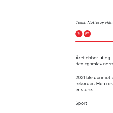
Tekst: Nøtterøy Hånd
Året ebber ut og ig
den «gamle» norma
2021 ble derimot 
rekorder. Men reko
er store.
Sport