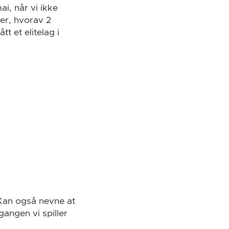
ai, når vi ikke
er, hvorav 2
t et elitelag i
. Kan også nevne at
 gangen vi spiller