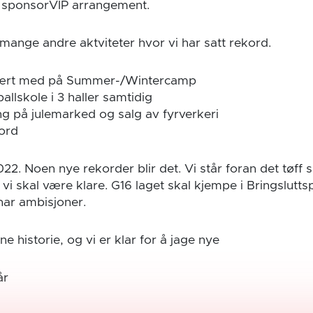
e sponsorVIP arrangement.
mange andre aktviteter hvor vi har satt rekord.
vært med på Summer-/Wintercamp
allskole i 3 haller samtidig
g på julemarked og salg av fyrverkeri
ord
2022. Noen nye rekorder blir det. Vi står foran det tøff 
i skal være klare. G16 laget skal kjempe i Bringsluttspi
har ambisjoner.
ne historie, og vi er klar for å jage nye
år