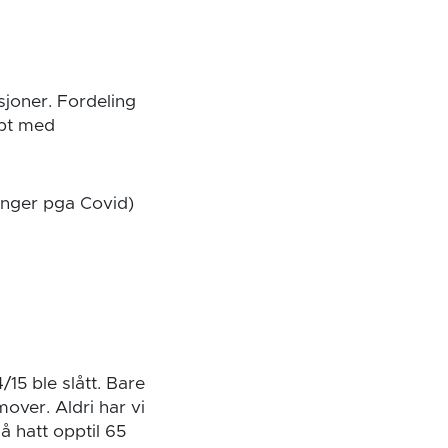
sjoner. Fordeling
ept med
linger pga Covid)
15 ble slått. Bare
mover. Aldri har vi
å hatt opptil 65