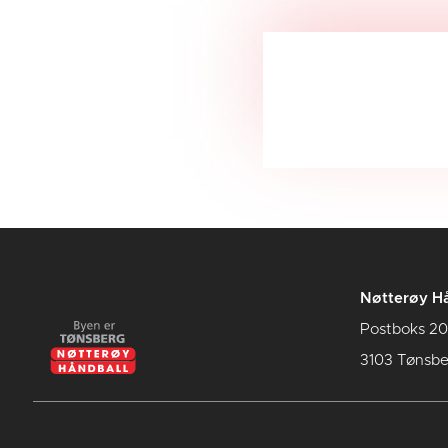
Nøtterøy Hå
Postboks 20
3103 Tønsbe