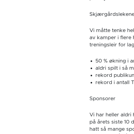
Skjærgårdsleken
Vi måtte tenke hel
av kamper i flere
treningsleir for l
50 % økning i a
aldri spilt i så
rekord publiku
rekord i antall
Sponsorer
Vi har heller aldr
på årets siste 10 
hatt så mange spo