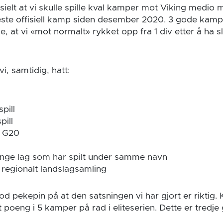
sielt at vi skulle spille kval kamper mot Viking medio m
este offisiell kamp siden desember 2020. 3 gode kamp
 at vi «mot normalt» rykket opp fra 1 div etter å ha slåt
vi, samtidig, hatt:
spill
pill
M G20
mange lag som har spilt under samme navn
å regionalt landslagsamling
od pekepin på at den satsningen vi har gjort er riktig
tt poeng i 5 kamper på rad i eliteserien. Dette er tredje