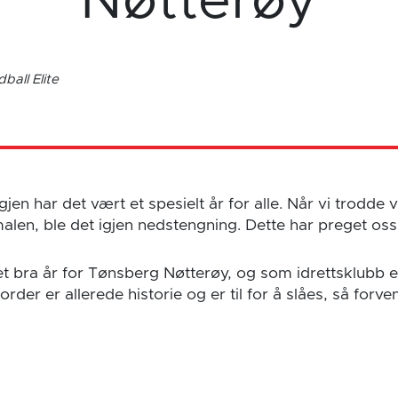
Nøtterøy
ball Elite
jen har det vært et spesielt år for alle. Når vi trodde vi 
len, ble det igjen nedstengning. Dette har preget oss
et bra år for Tønsberg Nøtterøy, og som idrettsklubb e
rder er allerede historie og er til for å slåes, så forve