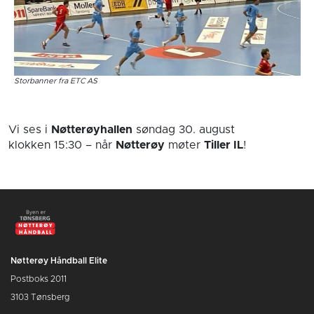
Storbanner fra ETC AS
Vi ses i
Nøtterøyhallen
søndag 30. august
klokken 15:30
– når
Nøtterøy
møter
Tiller IL
!
Nøtterøy Håndball Elite
Postboks 2011
3103 Tønsberg