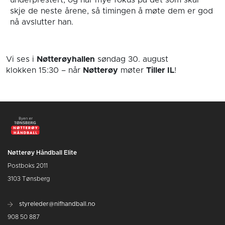
underprestert, og har mye fokus på det som skal
skje de neste årene, så timingen å møte dem er god
nå avslutter han.
Vi ses i
Nøtterøyhallen
søndag 30. august
klokken 15:30
– når
Nøtterøy
møter
Tiller IL
!
Nøtterøy Håndball Elite
Postboks 2011
3103 Tønsberg
styreleder@nifhandball.no
908 50 887