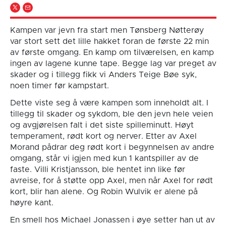
Kampen var jevn fra start men Tønsberg Nøtterøy
var stort sett det lille hakket foran de første 22 min
av første omgang. En kamp om tilværelsen, en kamp
ingen av lagene kunne tape. Begge lag var preget av
skader og i tillegg fikk vi Anders Teige Bøe syk,
noen timer før kampstart.
Dette viste seg å være kampen som inneholdt alt. I
tillegg til skader og sykdom, ble den jevn hele veien
og avgjørelsen falt i det siste spilleminutt. Høyt
temperament, rødt kort og nerver. Etter av Axel
Morand pådrar deg rødt kort i begynnelsen av andre
omgang, står vi igjen med kun 1 kantspiller av de
faste. Villi Kristjansson, ble hentet inn like før
avreise, for å støtte opp Axel, men når Axel for rødt
kort, blir han alene. Og Robin Wulvik er alene på
høyre kant.
En smell hos Michael Jonassen i øye setter han ut av