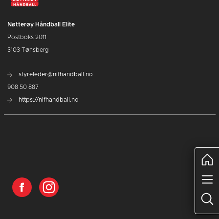
Nøtterøy Håndball Elite
Postboks 2011
3103 Tønsberg
styreleder@nifhandball.no
908 50 887
https://nifhandball.no