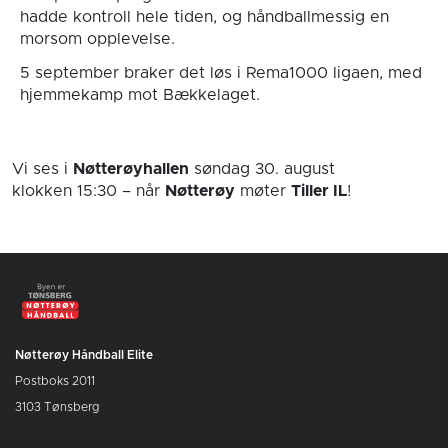
hadde kontroll hele tiden, og håndballmessig en
morsom opplevelse.
5 september braker det løs i Rema1000 ligaen, med
hjemmekamp mot Bækkelaget.
Vi ses i
Nøtterøyhallen
søndag 30. august
klokken 15:30
– når
Nøtterøy
møter
Tiller IL
!
Nøtterøy Håndball Elite
Postboks 2011
3103 Tønsberg