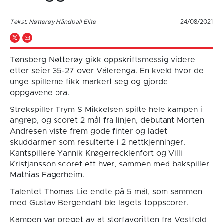
Tekst: Nøtterøy Håndball Elite
24/08/2021
Tønsberg Nøtterøy gikk oppskriftsmessig videre
etter seier 35-27 over Vålerenga. En kveld hvor de
unge spillerne fikk markert seg og gjorde
oppgavene bra.
Strekspiller Trym S Mikkelsen spilte hele kampen i
angrep, og scoret 2 mål fra linjen, debutant Morten
Andresen viste frem gode finter og ladet
skuddarmen som resulterte i 2 nettkjenninger.
Kantspillere Yannik Krøgerrecklenfort og Villi
Kristjansson scoret ett hver, sammen med bakspiller
Mathias Fagerheim.
Talentet Thomas Lie endte på 5 mål, som sammen
med Gustav Bergendahl ble lagets toppscorer.
Kampen var preget av at storfavoritten fra Vestfold