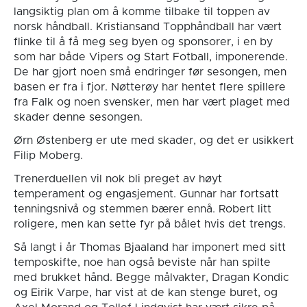
langsiktig plan om å komme tilbake til toppen av
norsk håndball. Kristiansand Topphåndball har vært
flinke til å få meg seg byen og sponsorer, i en by
som har både Vipers og Start Fotball, imponerende.
De har gjort noen små endringer før sesongen, men
basen er fra i fjor. Nøtterøy har hentet flere spillere
fra Falk og noen svensker, men har vært plaget med
skader denne sesongen.
Ørn Østenberg er ute med skader, og det er usikkert
Filip Moberg.
Trenerduellen vil nok bli preget av høyt
temperament og engasjement. Gunnar har fortsatt
tenningsnivå og stemmen bærer ennå. Robert litt
roligere, men kan sette fyr på bålet hvis det trengs.
Så langt i år Thomas Bjaaland har imponert med sitt
temposkifte, noe han også beviste når han spilte
med brukket hånd. Begge målvakter, Dragan Kondic
og Eirik Varpe, har vist at de kan stenge buret, og