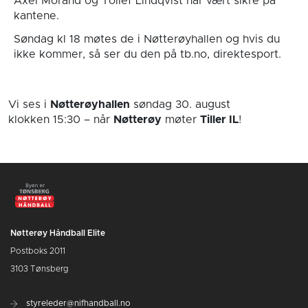
Axel Morand og Tollef Lindqvist har vært sikre på
kantene.
Søndag kl 18 møtes de i Nøtterøyhallen og hvis du
ikke kommer, så ser du den på tb.no, direktesport.
Vi ses i
Nøtterøyhallen
søndag 30. august
klokken 15:30
– når
Nøtterøy
møter
Tiller IL
!
Nøtterøy Håndball Elite
Postboks 2011
3103 Tønsberg
styreleder@nifhandball.no