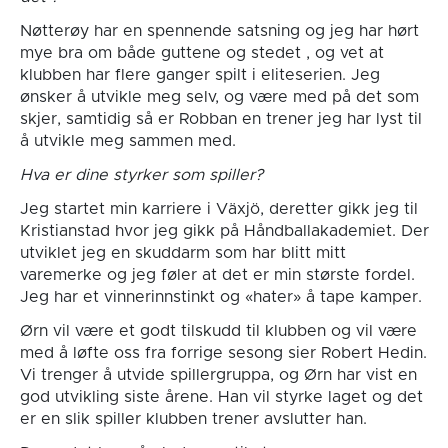
Nøtterøy har en spennende satsning og jeg har hørt
mye bra om både guttene og stedet , og vet at
klubben har flere ganger spilt i eliteserien. Jeg
ønsker å utvikle meg selv, og være med på det som
skjer, samtidig så er Robban en trener jeg har lyst til
å utvikle meg sammen med.
Hva er dine styrker som spiller?
Jeg startet min karriere i Växjö, deretter gikk jeg til
Kristianstad hvor jeg gikk på Håndballakademiet. Der
utviklet jeg en skuddarm som har blitt mitt
varemerke og jeg føler at det er min største fordel.
Jeg har et vinnerinnstinkt og «hater» å tape kamper.
Ørn vil være et godt tilskudd til klubben og vil være
med å løfte oss fra forrige sesong sier Robert Hedin.
Vi trenger å utvide spillergruppa, og Ørn har vist en
god utvikling siste årene. Han vil styrke laget og det
er en slik spiller klubben trener avslutter han.