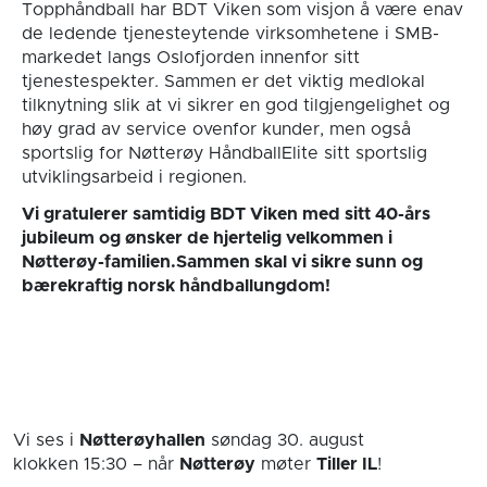
Topphåndball har BDT Viken som visjon å være enav
de ledende tjenesteytende virksomhetene i SMB-
markedet langs Oslofjorden innenfor sitt
tjenestespekter. Sammen er det viktig medlokal
tilknytning slik at vi sikrer en god tilgjengelighet og
høy grad av service ovenfor kunder, men også
sportslig for Nøtterøy HåndballElite sitt sportslig
utviklingsarbeid i regionen.
Vi gratulerer samtidig BDT Viken med sitt 40-års
jubileum og ønsker de hjertelig velkommen i
Nøtterøy-familien.
Sammen skal vi sikre sunn og
bærekraftig norsk håndballungdom!
Vi ses i
Nøtterøyhallen
søndag 30. august
klokken 15:30
– når
Nøtterøy
møter
Tiller IL
!