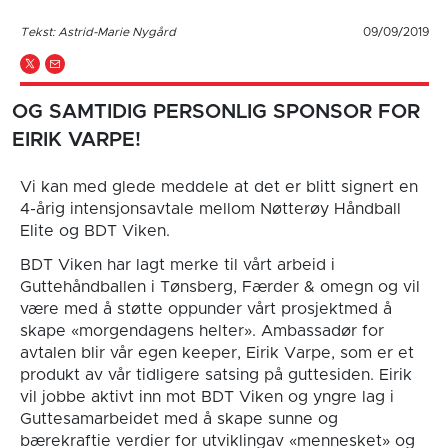
Tekst: Astrid-Marie Nygård
09/09/2019
OG SAMTIDIG PERSONLIG SPONSOR FOR
EIRIK VARPE!
Vi kan med glede meddele at det er blitt signert en
4-årig intensjonsavtale mellom Nøtterøy Håndball
Elite og BDT Viken.
BDT Viken har lagt merke til vårt arbeid i
Guttehåndballen i Tønsberg, Færder & omegn og vil
være med å støtte oppunder vårt prosjektmed å
skape «morgendagens helter». Ambassadør for
avtalen blir vår egen keeper, Eirik Varpe, som er et
produkt av vår tidligere satsing på guttesiden. Eirik
vil jobbe aktivt inn mot BDT Viken og yngre lag i
Guttesamarbeidet med å skape sunne og
bærekraftie verdier for utviklingav «mennesket» og