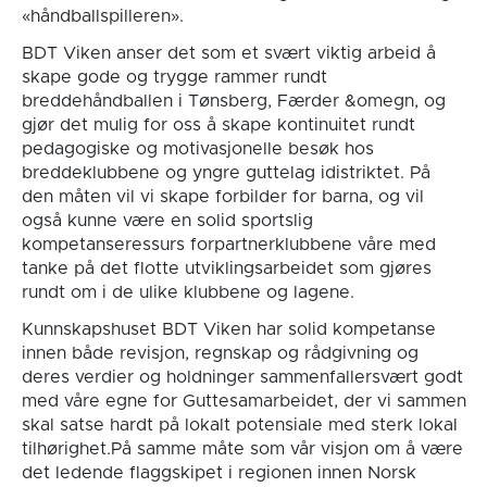
«håndballspilleren».
BDT Viken anser det som et svært viktig arbeid å
skape gode og trygge rammer rundt
breddehåndballen i Tønsberg, Færder &omegn, og
gjør det mulig for oss å skape kontinuitet rundt
pedagogiske og motivasjonelle besøk hos
breddeklubbene og yngre guttelag idistriktet. På
den måten vil vi skape forbilder for barna, og vil
også kunne være en solid sportslig
kompetanseressurs forpartnerklubbene våre med
tanke på det flotte utviklingsarbeidet som gjøres
rundt om i de ulike klubbene og lagene.
Kunnskapshuset BDT Viken har solid kompetanse
innen både revisjon, regnskap og rådgivning og
deres verdier og holdninger sammenfallersvært godt
med våre egne for Guttesamarbeidet, der vi sammen
skal satse hardt på lokalt potensiale med sterk lokal
tilhørighet.På samme måte som vår visjon om å være
det ledende flaggskipet i regionen innen Norsk