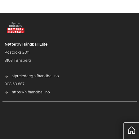
Nøtterøy Håndball Elite
Postboks 2011
3103 Tønsberg
styreleder@nifhandball.no
908 50 887
https://nifhandball.no