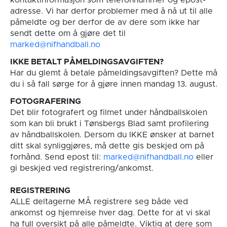
adresse. Vi har derfor problemer med å nå ut til alle
påmeldte og ber derfor de av dere som ikke har
sendt dette om å gjøre det til
marked@nifhandball.no
IKKE BETALT PÅMELDINGSAVGIFTEN?
Har du glemt å betale påmeldingsavgiften? Dette må
du i så fall sørge for å gjøre innen mandag 13. august.
FOTOGRAFERING
Det blir fotografert og filmet under håndballskolen
som kan bli brukt i Tønsbergs Blad samt profilering
av håndballskolen. Dersom du IKKE ønsker at barnet
ditt skal synliggjøres, må dette gis beskjed om på
forhånd. Send epost til:
marked@nifhandball.no
eller
gi beskjed ved registrering/ankomst.
REGISTRERING
ALLE deltagerne MÅ registrere seg både ved
ankomst og hjemreise hver dag. Dette for at vi skal
ha full oversikt på alle påmeldte. Viktig at dere som