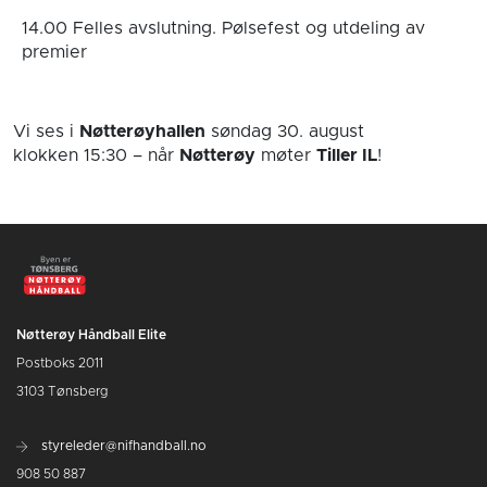
14.00 Felles avslutning. Pølsefest og utdeling av
premier
Vi ses i
Nøtterøyhallen
søndag 30. august
klokken 15:30
– når
Nøtterøy
møter
Tiller IL
!
Nøtterøy Håndball Elite
Postboks 2011
3103 Tønsberg
styreleder@nifhandball.no
908 50 887