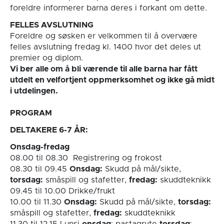
foreldre informerer barna deres i forkant om dette.
FELLES AVSLUTNING
Foreldre og søsken er velkommen til å overvære
felles avslutning fredag kl. 1400 hvor det deles ut
premier og diplom.
Vi ber alle om å bli værende til alle barna har fått
utdelt en velfortjent oppmerksomhet og ikke gå midt
i utdelingen
.
PROGRAM
DELTAKERE 6-7 ÅR:
Onsdag-fredag
08.00 til 08.30 Registrering og frokost
08.30 til 09.45
Onsdag:
Skudd på mål/sikte,
torsdag:
småspill og stafetter,
fredag:
skuddteknikk
09.45 til 10.00 Drikke/frukt
10.00 til 11.30
Onsdag:
Skudd på mål/sikte,
torsdag:
småspill og stafetter,
fredag:
skuddteknikk
11.30 til 12.15 Lunsj
onsdag
: pastagryte
torsdag
: