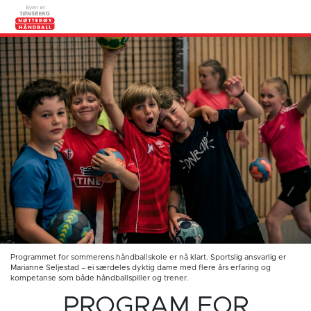
Programmet for sommerens håndballskole er nå klart. Sportslig ansvarlig er
Marianne Seljestad – ei særdeles dyktig dame med flere års erfaring og
kompetanse som både håndballspiller og trener.
PROGRAM FOR