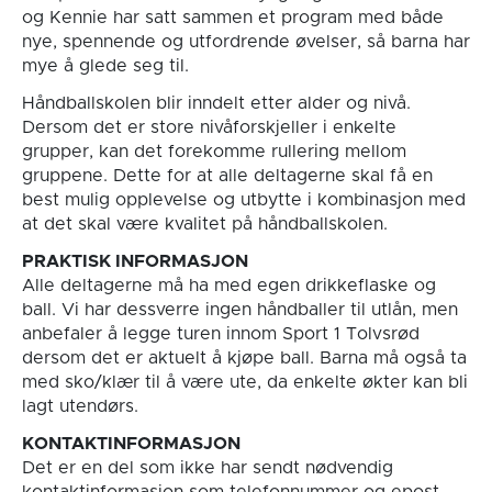
og Kennie har satt sammen et program med både
nye, spennende og utfordrende øvelser, så barna har
mye å glede seg til.
Håndballskolen blir inndelt etter alder og nivå.
Dersom det er store nivåforskjeller i enkelte
grupper, kan det forekomme rullering mellom
gruppene. Dette for at alle deltagerne skal få en
best mulig opplevelse og utbytte i kombinasjon med
at det skal være kvalitet på håndballskolen.
PRAKTISK INFORMASJON
Alle deltagerne må ha med egen drikkeflaske og
ball. Vi har dessverre ingen håndballer til utlån, men
anbefaler å legge turen innom Sport 1 Tolvsrød
dersom det er aktuelt å kjøpe ball. Barna må også ta
med sko/klær til å være ute, da enkelte økter kan bli
lagt utendørs.
KONTAKTINFORMASJON
Det er en del som ikke har sendt nødvendig
kontaktinformasjon som telefonnummer og epost-