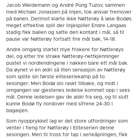
Jacob Weidemann og André Pung Tuzov, sammen
med Michael Jonassen på linjen, tok ansvar fremover
på banen. Derimot klarte ikke Nøtterøy å løse Bodøs
meget effektive spill der linjespiller Endre Langaas
stadig fikk ballen og satte den kontant i mål, så til
pause var Nøtterøy fortsatt fire mål bak, 14-18.
Andre omgang startet mye friskere for Nøtterøys
del, og etter tre strake Nøtterøy-nettkjenninger
pustet vi nordlendingene i nakken bare ett mål bak.
Da øynet vi en aldri så liten sensasjon av Nøtterøy
som spilte sin første eliteseriekamp på to
sesonger. Men Bodø slo raskt tilbake, og midt i
omgangen var gjestenes ledelse kommet opp i seks
mål. Denne ledelsen gav de aldri fra seg, og til slutt
kunne Bodø fly nordover med sifrene 24-30 i
bagasjen.
Som nyopprykket lag er det store utfordringer som
venter i fleng for Nøtterøy i Eliteserien denne
sesongen. Men til tross for tap i serieåpningen, fikk