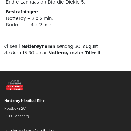
Endre Langaas og Djordje Djekic 5.
Bestrafninger:
Nøtterøy – 2 x 2 min.
Bodø – 4 x 2 min.
Vi ses i
Nøtterøyhallen
søndag 30. august
klokken 15:30
– når
Nøtterøy
møter
Tiller IL
!
Nøtterøy Håndball Elite
Postboks 2011
3103 Tønsberg
styreleder@nifhandball.no