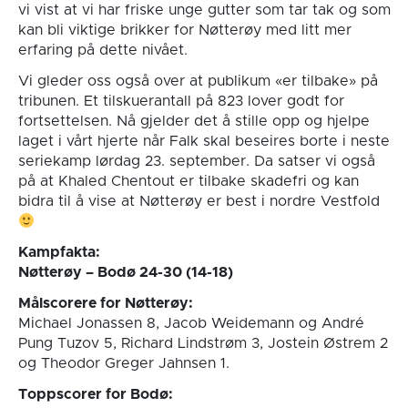
vi vist at vi har friske unge gutter som tar tak og som
kan bli viktige brikker for Nøtterøy med litt mer
erfaring på dette nivået.
Vi gleder oss også over at publikum «er tilbake» på
tribunen. Et tilskuerantall på 823 lover godt for
fortsettelsen. Nå gjelder det å stille opp og hjelpe
laget i vårt hjerte når Falk skal beseires borte i neste
seriekamp lørdag 23. september. Da satser vi også
på at Khaled Chentout er tilbake skadefri og kan
bidra til å vise at Nøtterøy er best i nordre Vestfold
Kampfakta:
Nøtterøy – Bodø 24-30 (14-18)
Målscorere for Nøtterøy:
Michael Jonassen 8, Jacob Weidemann og André
Pung Tuzov 5, Richard Lindstrøm 3, Jostein Østrem 2
og Theodor Greger Jahnsen 1.
Toppscorer for Bodø: