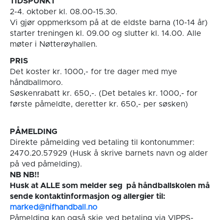
TIDSPUNKT
2-4. oktober kl. 08.00-15.30.
Vi gjør oppmerksom på at de eldste barna (10-14 år)
starter treningen kl. 09.00 og slutter kl. 14.00. Alle
møter i Nøtterøyhallen.
PRIS
Det koster kr. 1000,- for tre dager med mye
håndballmoro.
Søskenrabatt kr. 650,-. (Det betales kr. 1000,- for
første påmeldte, deretter kr. 650,- per søsken)
PÅMELDING
Direkte påmelding ved betaling til kontonummer:
2470.20.57929 (Husk å skrive barnets navn og alder
på ved påmelding).
NB NB!!
Husk at ALLE som melder seg på håndballskolen må
sende kontaktinformasjon og allergier til:
marked@nifhandball.no
Påmelding kan også skje ved betaling via VIPPS-