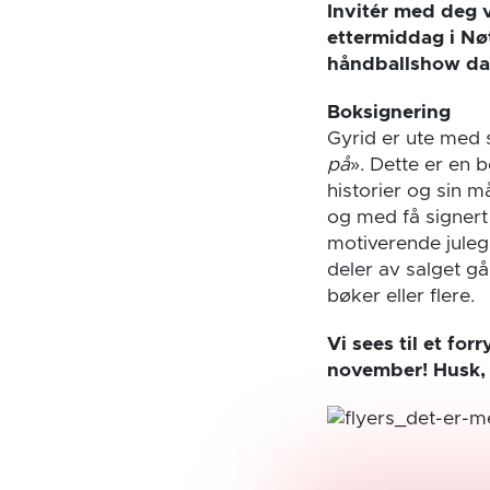
Invitér med deg v
ettermiddag i Nøt
håndballshow da N
Boksignering
Gyrid er ute med 
på
». Dette er en b
historier og sin m
og med få signert
motiverende julega
deler av salget gå
bøker eller flere.
Vi sees til et f
november! Husk, d