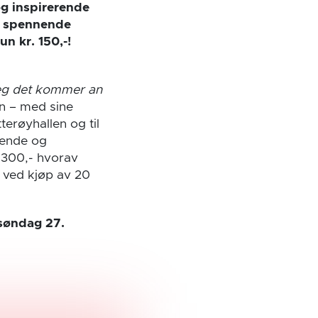
 og inspirerende
re spennende
n kr. 150,-!
eg det kommer an
gen – med sine
terøyhallen og til
rende og
. 300,- hvorav
t ved kjøp av 20
 søndag 27.