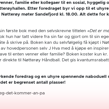
enner, familie eller kollegaer til en sosial, hyggelig
terøyhallen. Etter foredraget byr vi opp til et uhy
øtterøy møter Sandefjord kl. 18.00. Alt dette for ku
sin første bok med den selvskrevne tittelen
«Det er m
ok hun har tatt videre fra sin far og gjort om til sin e
åte å skrive på. Boken kan du selvfølgelig få kjøpt i Nøt
 av hovedpersonen selv J Hva med å kjøpe en inspire
ve til enten venner eller familie? Boken koster kun kr
r direkte til Nøtterøy Håndball. Det gis kvantumsrabat
orrykende foredrag og en uhyre spennende naboduell
et er begrenset antall plasser!