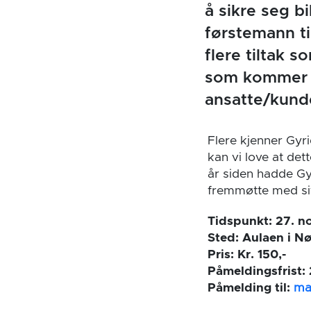
å sikre seg bi
førstemann ti
flere tiltak s
som kommer b
ansatte/kunde
Flere kjenner Gyri
kan vi love at det
år siden hadde Gy
fremmøtte med sitt
Tidspunkt:
27. n
Sted:
Aulaen i Nø
Pris:
Kr. 150,-
Påmeldingsfrist:
Påmelding til:
ma