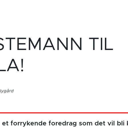
STEMANN TIL
LA!
 Nygård
til et forrykende foredrag som det vil bl