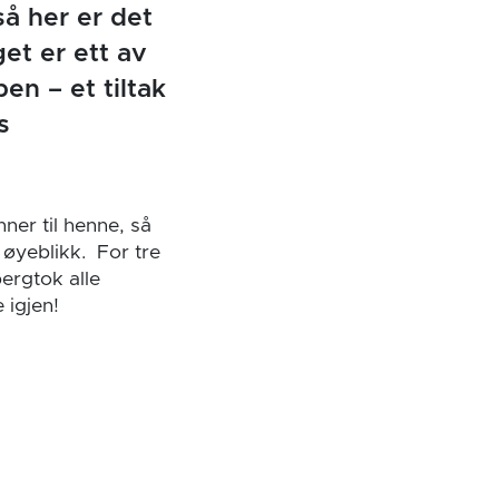
så her er det
et er ett av
ben – et tiltak
s
nner til henne, så
 øyeblikk. For tre
ergtok alle
 igjen!