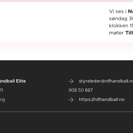
Vi ses i
N
søndag 3
klokken 1
møter
Til
ndball Elite
styreleder@nifhandball.n
11
908 50 887
rg
https://nifhandball.no