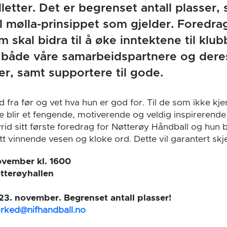
lletter. Det er begrenset antall plasser, 
l mølla-prinsippet som gjelder. Foredrag
om skal bidra til å øke inntektene til klub
åde våre samarbeidspartnere og dere
r, samt supportere til gode.
d fra før og vet hva hun er god for. Til de som ikke kje
te blir et fengende, motiverende og veldig inspirerende
rid sitt første foredrag for Nøtterøy Håndball og hun b
 vinnende vesen og kloke ord. Dette vil garantert skje
ovember kl. 1600
tterøyhallen
23. november. Begrenset antall plasser!
rked@nifhandball.no