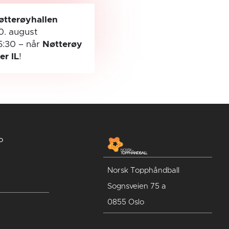
øtterøyhallen
0. august
5:30
– når
Nøtterøy
ler IL
!
o
Norsk Topphåndball
Sognsveien 75 a
0855 Oslo