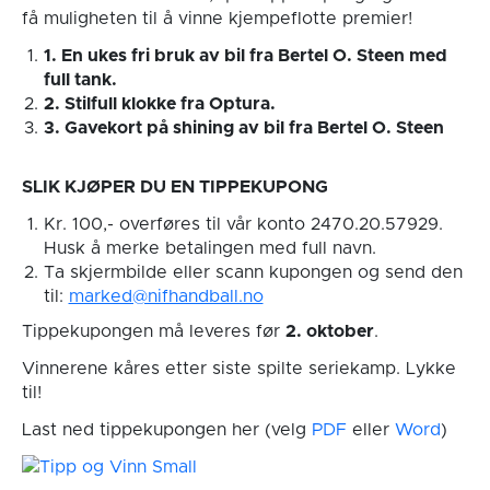
få muligheten til å vinne kjempeflotte premier!
1. En ukes fri bruk av bil fra Bertel O. Steen med
full tank.
2. Stilfull klokke fra Optura.
3. Gavekort på shining av bil fra Bertel O. Steen
SLIK KJØPER DU EN TIPPEKUPONG
Kr. 100,- overføres til vår konto 2470.20.57929.
Husk å merke betalingen med full navn.
Ta skjermbilde eller scann kupongen og send den
til:
marked@nifhandball.no
Tippekupongen må leveres før
2. oktober
.
Vinnerene kåres etter siste spilte seriekamp. Lykke
til!
Last ned tippekupongen her (velg
PDF
eller
Word
)