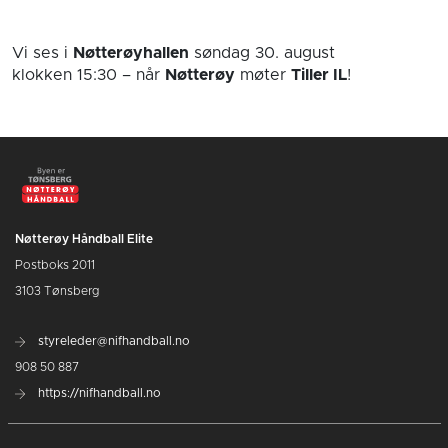
Vi ses i
Nøtterøyhallen
søndag 30. august
klokken 15:30
– når
Nøtterøy
møter
Tiller IL
!
Nøtterøy Håndball Elite
Postboks 2011
3103 Tønsberg
styreleder@nifhandball.no
908 50 887
https://nifhandball.no