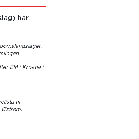
lag) har
ngdomslandslaget.
mlingen.
ter EM i Kroatia i
lista til
 Østrem.