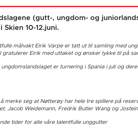
dslagene (gutt-, ungdom- og juniorlands
i Skien 10-12.juni.
fulle målvakt Eirik Varpe er tatt ut til samling med u
gratulerer Eirik med uttaket og ønsker lykke til på sa
r ungdomslandslaget er turnering i Spania i juli og deret
å merke seg at Nøtterøy har hele tre spillere på reserve
t; Jacob Weidemann, Fredrik Butler Wang og Jostein
nde tider for alle våre talentfulle unggutter