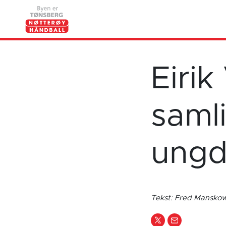
Eirik
saml
ungd
Tekst: Fred Mansk