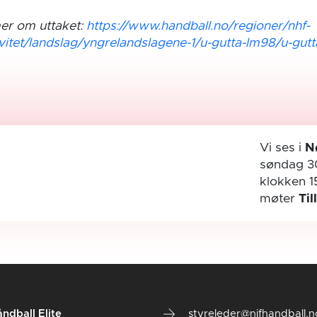
er om uttaket:
https://www.handball.no/regioner/nhf-
vitet/landslag/yngrelandslagene-1/u-gutta-lm98/u-gutta
Vi ses i
N
søndag 3
klokken 1
møter
Til
ndball Elite
styreleder@nifhandball.n