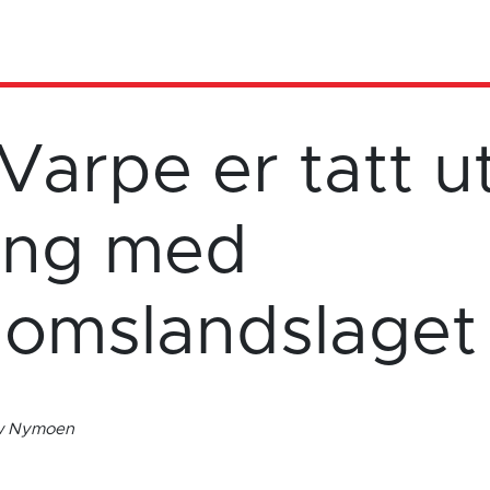
 Varpe er tatt ut 
ing med
omslandslaget
ow Nymoen