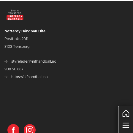
Nøtterøy Håndball Elite
Postboks 2011
3103 Tønsberg
styreleder@nifhandball.no
908 50 887
https://nifhandball.no