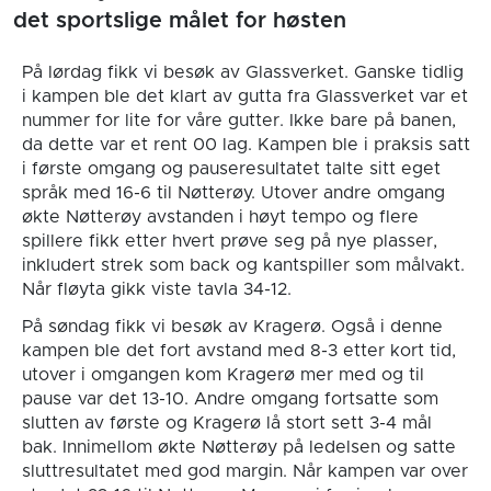
det sportslige målet for høsten
På lørdag fikk vi besøk av Glassverket. Ganske tidlig
i kampen ble det klart av gutta fra Glassverket var et
nummer for lite for våre gutter. Ikke bare på banen,
da dette var et rent 00 lag. Kampen ble i praksis satt
i første omgang og pauseresultatet talte sitt eget
språk med 16-6 til Nøtterøy. Utover andre omgang
økte Nøtterøy avstanden i høyt tempo og flere
spillere fikk etter hvert prøve seg på nye plasser,
inkludert strek som back og kantspiller som målvakt.
Når fløyta gikk viste tavla 34-12.
På søndag fikk vi besøk av Kragerø. Også i denne
kampen ble det fort avstand med 8-3 etter kort tid,
utover i omgangen kom Kragerø mer med og til
pause var det 13-10. Andre omgang fortsatte som
slutten av første og Kragerø lå stort sett 3-4 mål
bak. Innimellom økte Nøtterøy på ledelsen og satte
sluttresultatet med god margin. Når kampen var over