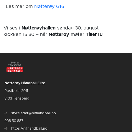
Les mer om
Nøtterøy G16
Vi ses i
Nøtterøyhallen
søndag 30. august
klokken 15:30
– når
Nøtterøy
møter
Tiller IL
!
Nøtterøy Håndball Elite
Postboks 2011
3103 Tønsberg
styreleder@nifhandball.no
908 50 887
https://nifhandball.no