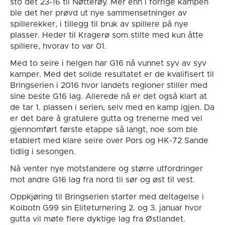
sto det 23-16 til Nøtterøy. Mer enn i forrige kampen
ble det her prøvd ut nye sammensetninger av
spillerekker, i tillegg til bruk av spillere på nye
plasser. Heder til Kragerø som stilte med kun åtte
spillere, hvorav to var 01.
Med to seire i helgen har G16 nå vunnet syv av syv
kamper. Med det solide resultatet er de kvalifisert til
Bringserien i 2016 hvor landets regioner stiller med
sine beste G16 lag. Allerede nå er det også klart at
de tar 1. plassen i serien, selv med en kamp igjen. Da
er det bare å gratulere gutta og trenerne med vel
gjennomført første etappe så langt, noe som ble
etablert med klare seire over Pors og HK-72 Sande
tidlig i sesongen.
Nå venter nye motstandere og større utfordringer
mot andre G16 lag fra nord til sør og øst til vest.
Oppkjøring til Bringserien starter med deltagelse i
Kolbotn G99 sin Eliteturnering 2. og 3. januar hvor
gutta vil møte flere dyktige lag fra Østlandet.