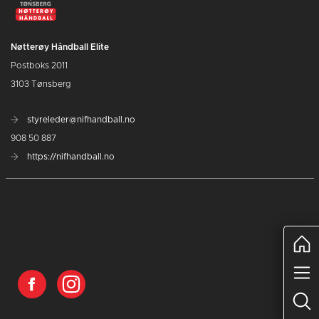
Nøtterøy Håndball Elite
Postboks 2011
3103 Tønsberg
styreleder@nifhandball.no
908 50 887
https://nifhandball.no