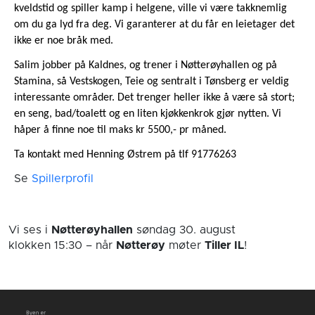
kveldstid og spiller kamp i helgene, ville vi være takknemlig
om du ga lyd fra deg. Vi garanterer at du får en leietager det
ikke er noe bråk med.
Salim jobber på Kaldnes, og trener i Nøtterøyhallen og på
Stamina, så Vestskogen, Teie og sentralt i Tønsberg er veldig
interessante områder. Det trenger heller ikke å være så stort;
en seng, bad/toalett og en liten kjøkkenkrok gjør nytten. Vi
håper å finne noe til maks kr 5500,- pr måned.
Ta kontakt med Henning Østrem på tlf 91776263
Se
Spillerprofil
Vi ses i
Nøtterøyhallen
søndag 30. august
klokken 15:30
– når
Nøtterøy
møter
Tiller IL
!