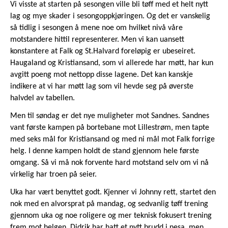
Vi visste at starten på sesongen ville bli tøff med et helt nytt
lag og mye skader i sesongoppkjøringen. Og det er vanskelig
så tidlig i sesongen å mene noe om hvilket nivå våre
motstandere hittil representerer. Men vi kan uansett
konstantere at Falk og St.Halvard foreløpig er ubeseiret.
Haugaland og Kristiansand, som vi allerede har møtt, har kun
avgitt poeng mot nettopp disse lagene. Det kan kanskje
indikere at vi har møtt lag som vil hevde seg på øverste
halvdel av tabellen.
Men til søndag er det nye muligheter mot Sandnes. Sandnes
vant første kampen på bortebane mot Lillestrøm, men tapte
med seks mål for Kristiansand og med ni mål mot Falk forrige
helg. I denne kampen holdt de stand gjennom hele første
omgang. Så vi må nok forvente hard motstand selv om vi nå
virkelig har troen på seier.
Uka har vært benyttet godt. Kjenner vi Johnny rett, startet den
nok med en alvorsprat på mandag, og sedvanlig tøff trening
gjennom uka og noe roligere og mer teknisk fokusert trening
frem mot helgen. Didrik har hatt et nytt brudd i nesa, men