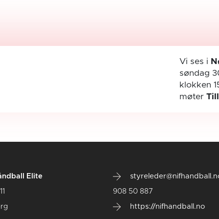
Vi ses i
N
søndag 3
klokken 1
møter
Til
ndball Elite
styreleder@nifhandball.n
11
908 50 887
rg
https://nifhandball.no