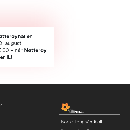
øtterøyhallen
0. august
5:30
– når
Nøtterøy
ler IL
!
o
Norsk Topphåndball