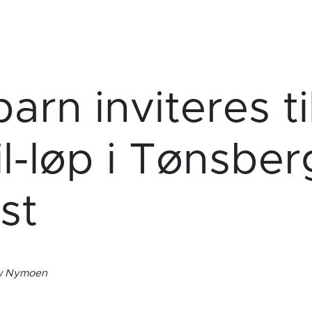
barn inviteres ti
l-løp i Tønsber
st
ow Nymoen