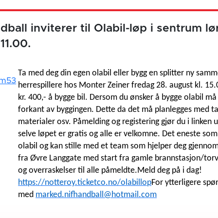
ball inviterer til Olabil-løp i sentrum l
 11.00.
Ta med deg din egen olabil eller bygg en splitter ny sa
herrespillere hos Monter Zeiner fredag 28. august kl. 15
kr. 400,- å bygge bil. Dersom du ønsker å bygge olabil m
forkant av byggingen. Dette da det må planlegges med ta
materialer osv. Påmelding og registering gjør du i linken 
selve løpet er gratis og alle er velkomne. Det eneste som
olabil og kan stille med et team som hjelper deg gjennom
fra Øvre Langgate med start fra gamle brannstasjon/torv
og overraskelser til alle påmeldte.
Meld deg på i dag!
https://notteroy.ticketco.no/olabillop
For ytterligere spø
med
marked.nifhandball@hotmail.com