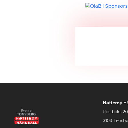
Nøtterøy Hå
Postboks 20
3103 Tønsbe