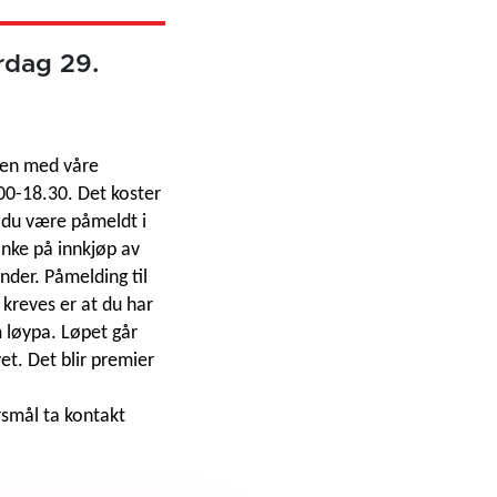
ørdag 29.
mmen med våre
.00-18.30.
Det koster
å du være påmeldt i
nke på innkjøp av
under.
Påmelding til
 kreves er at du har
 løypa. Løpet går
et.
Det blir premier
rsmål ta kontakt