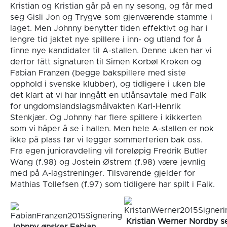
Kristian og Kristian går på en ny sesong, og får med
seg Gisli Jon og Trygve som gjenværende stamme i
laget. Men Johnny benytter tiden effektivt og har i
lengre tid jaktet nye spillere i inn- og utland for å
finne nye kandidater til A-stallen. Denne uken har vi
derfor fått signaturen til Simen Korbøl Kroken og
Fabian Franzen (begge bakspillere med siste
opphold i svenske klubber), og tidligere i uken ble
det klart at vi har inngått en utlånsavtale med Falk
for ungdomslandslagsmålvakten Karl-Henrik
Stenkjær. Og Johnny har flere spillere i kikkerten
som vi håper å se i hallen. Men hele A-stallen er nok
ikke på plass før vi legger sommerferien bak oss.
Fra egen junioravdeling vil foreløpig Fredrik Butler
Wang (f.98) og Jostein Østrem (f.98) være jevnlig
med på A-lagstreninger. Tilsvarende gjelder for
Mathias Tollefsen (f.97) som tidligere har spilt i Falk.
Kristian Werner Nordby s
Johnny ønsker Fabian