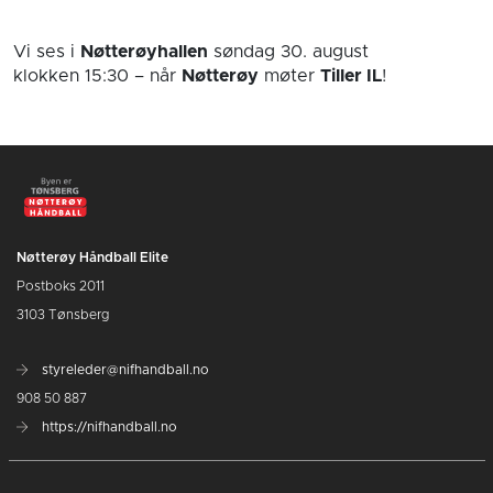
Vi ses i
Nøtterøyhallen
søndag 30. august
klokken 15:30
– når
Nøtterøy
møter
Tiller IL
!
Nøtterøy Håndball Elite
Postboks 2011
3103 Tønsberg
styreleder@nifhandball.no
908 50 887
https://nifhandball.no