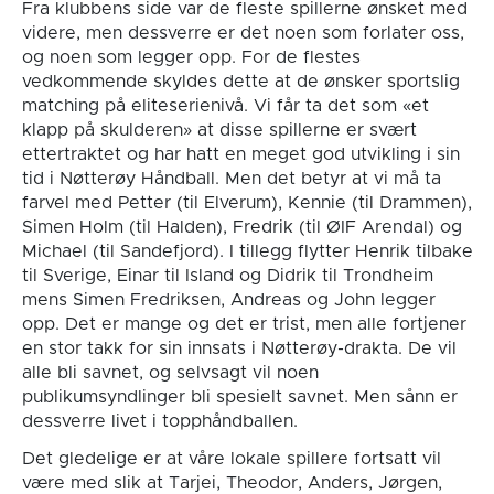
Fra klubbens side var de fleste spillerne ønsket med
videre, men dessverre er det noen som forlater oss,
og noen som legger opp. For de flestes
vedkommende skyldes dette at de ønsker sportslig
matching på eliteserienivå. Vi får ta det som «et
klapp på skulderen» at disse spillerne er svært
ettertraktet og har hatt en meget god utvikling i sin
tid i Nøtterøy Håndball. Men det betyr at vi må ta
farvel med Petter (til Elverum), Kennie (til Drammen),
Simen Holm (til Halden), Fredrik (til ØIF Arendal) og
Michael (til Sandefjord). I tillegg flytter Henrik tilbake
til Sverige, Einar til Island og Didrik til Trondheim
mens Simen Fredriksen, Andreas og John legger
opp. Det er mange og det er trist, men alle fortjener
en stor takk for sin innsats i Nøtterøy-drakta. De vil
alle bli savnet, og selvsagt vil noen
publikumsyndlinger bli spesielt savnet. Men sånn er
dessverre livet i topphåndballen.
Det gledelige er at våre lokale spillere fortsatt vil
være med slik at Tarjei, Theodor, Anders, Jørgen,