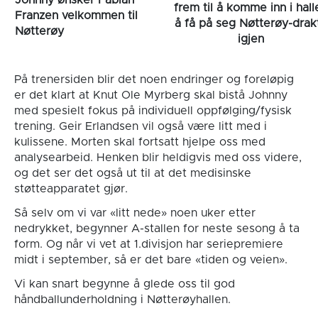
frem til å komme inn i hall
Franzen velkommen til
å få på seg Nøtterøy-drak
Nøtterøy
igjen
På trenersiden blir det noen endringer og foreløpig
er det klart at Knut Ole Myrberg skal bistå Johnny
med spesielt fokus på individuell oppfølging/fysisk
trening. Geir Erlandsen vil også være litt med i
kulissene. Morten skal fortsatt hjelpe oss med
analysearbeid. Henken blir heldigvis med oss videre,
og det ser det også ut til at det medisinske
støtteapparatet gjør.
Så selv om vi var «litt nede» noen uker etter
nedrykket, begynner A-stallen for neste sesong å ta
form. Og når vi vet at 1.divisjon har seriepremiere
midt i september, så er det bare «tiden og veien».
Vi kan snart begynne å glede oss til god
håndballunderholdning i Nøtterøyhallen.