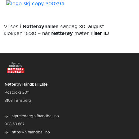
Vi ses i
Nøtterøyhallen
søndag 30. august
klokken 15:30
– når
Nøtterøy
møter
Tiller IL
!
Nøtterøy Håndball Elite
Postboks 2011
3103 Tønsberg
styreleder@nifhandball.no
908 50 887
https://nifhandball.no