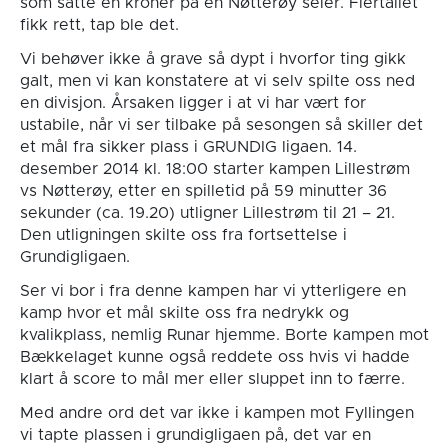
som satte en kroner på en Nøtterøy seier. Flertallet
fikk rett, tap ble det.
Vi behøver ikke å grave så dypt i hvorfor ting gikk
galt, men vi kan konstatere at vi selv spilte oss ned
en divisjon. Årsaken ligger i at vi har vært for
ustabile, når vi ser tilbake på sesongen så skiller det
et mål fra sikker plass i GRUNDIG ligaen. 14.
desember 2014 kl. 18:00 starter kampen Lillestrøm
vs Nøtterøy, etter en spilletid på 59 minutter 36
sekunder (ca. 19.20) utligner Lillestrøm til 21 – 21.
Den utligningen skilte oss fra fortsettelse i
Grundigligaen.
Ser vi bor i fra denne kampen har vi ytterligere en
kamp hvor et mål skilte oss fra nedrykk og
kvalikplass, nemlig Runar hjemme. Borte kampen mot
Bækkelaget kunne også reddete oss hvis vi hadde
klart å score to mål mer eller sluppet inn to færre.
Med andre ord det var ikke i kampen mot Fyllingen
vi tapte plassen i grundigligaen på, det var en