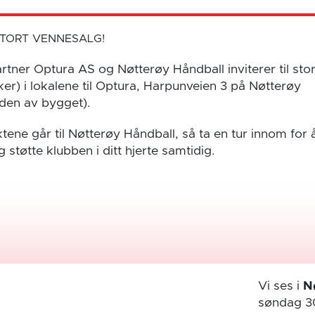
STORT VENNESALG!
tner Optura AS og Nøtterøy Håndball inviterer til sto
er) i lokalene til Optura, Harpunveien 3 på Nøtterøy
den av bygget).
tene går til Nøtterøy Håndball, så ta en tur innom for 
støtte klubben i ditt hjerte samtidig.
Vi ses i
N
søndag 3