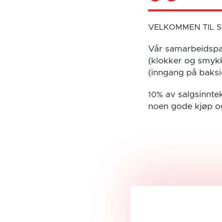
VELKOMMEN TIL 
Vår samarbeidspar
(klokker og smykk
(inngang på baksi
av salgsinntek
10%
noen gode kjøp og 