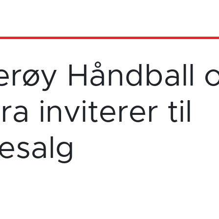
erøy Håndball 
a inviterer til
esalg