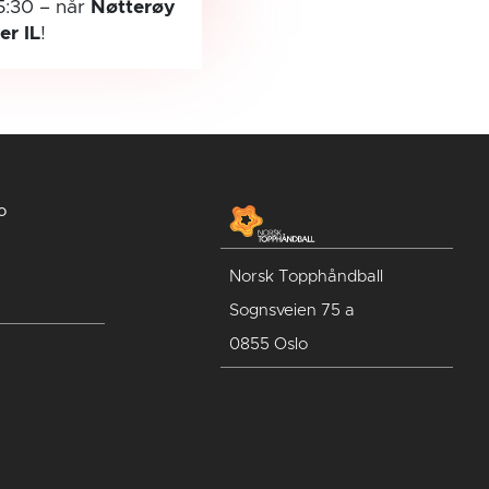
5:30
– når
Nøtterøy
ler IL
!
o
Norsk Topphåndball
Sognsveien 75 a
0855 Oslo