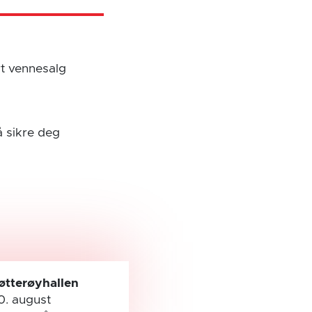
rt vennesalg
å sikre deg
øtterøyhallen
0. august