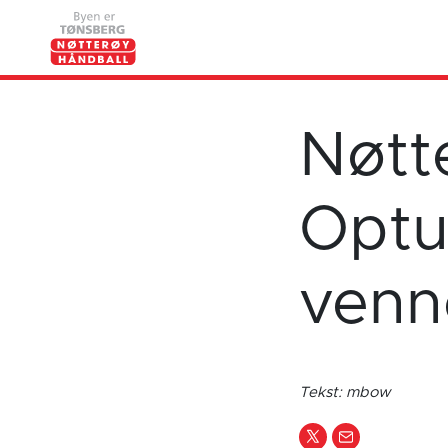
Nøtt
Optur
venn
Tekst: mbow