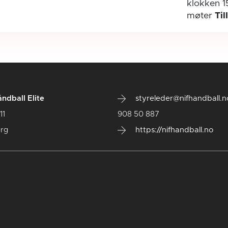
klokken 1
møter
Til
ndball Elite
styreleder@nifhandball.n
11
908 50 887
rg
https://nifhandball.no