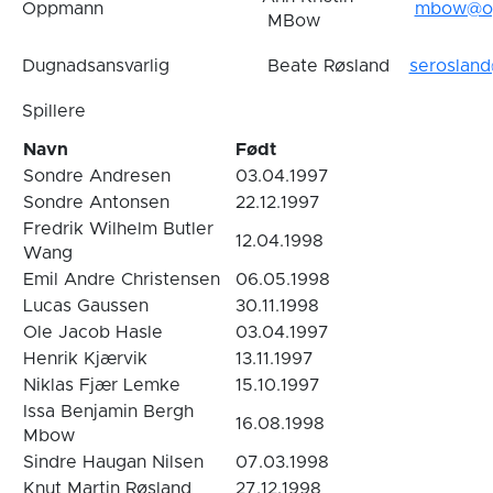
Oppmann
mbow@op
MBow
Dugnadsansvarlig
Beate Røsland
seroslan
Spillere
Navn
Født
Sondre Andresen
03.04.1997
Sondre Antonsen
22.12.1997
Fredrik Wilhelm Butler
12.04.1998
Wang
Emil Andre Christensen
06.05.1998
Lucas Gaussen
30.11.1998
Ole Jacob Hasle
03.04.1997
Henrik Kjærvik
13.11.1997
Niklas Fjær Lemke
15.10.1997
Issa Benjamin Bergh
16.08.1998
Mbow
Sindre Haugan Nilsen
07.03.1998
Knut Martin Røsland
27.12.1998