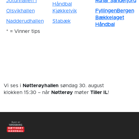
Jotunhallen 1
Runar Sandefjord
Håndbal
Olsvikhallen
Kjøkkelvik
FyllingenBergen
Bækkelaget
Nadderudhallen
Stabæk
Håndbal
* = Vinner tips
Vi ses i
Nøtterøyhallen
søndag 30. august
klokken 15:30
– når
Nøtterøy
møter
Tiller IL
!