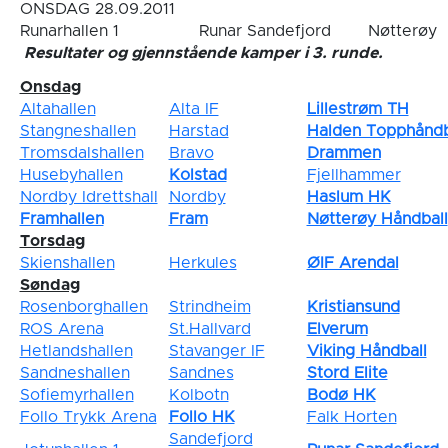
ONSDAG 28.09.2011
Runarhallen 1
Runar Sandefjord
Nøtterøy
Resultater og gjennstående kamper i 3. runde.
Onsdag
Altahallen
Alta IF
Lillestrøm TH
Stangneshallen
Harstad
Halden Topphåndb
Tromsdalshallen
Bravo
Drammen
Husebyhallen
Kolstad
Fjellhammer
Nordby Idrettshall
Nordby
Haslum HK
Framhallen
Fram
Nøtterøy Håndball
Torsdag
Skienshallen
Herkules
ØIF Arendal
Søndag
Rosenborghallen
Strindheim
Kristiansund
ROS Arena
St.Hallvard
Elverum
Hetlandshallen
Stavanger IF
Viking Håndball
Sandneshallen
Sandnes
Stord Elite
Sofiemyrhallen
Kolbotn
Bodø HK
Follo Trykk Arena
Follo HK
Falk Horten
Sandefjord