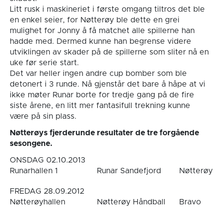
Litt rusk i maskineriet i første omgang tiltros det ble
en enkel seier, for Nøtterøy ble dette en grei
mulighet for Jonny å få matchet alle spillerne han
hadde med. Dermed kunne han begrense videre
utviklingen av skader på de spillerne som sliter nå en
uke før serie start.
Det var heller ingen andre cup bomber som ble
detonert i 3 runde. Nå gjenstår det bare å håpe at vi
ikke møter Runar borte for tredje gang på de fire
siste årene, en litt mer fantasifull trekning kunne
være på sin plass.
Nøtterøys fjerderunde resultater de tre forgående
sesongene.
ONSDAG 02.10.2013
Runarhallen 1
Runar Sandefjord
Nøtterøy
FREDAG 28.09.2012
Nøtterøyhallen
Nøtterøy Håndball
Bravo