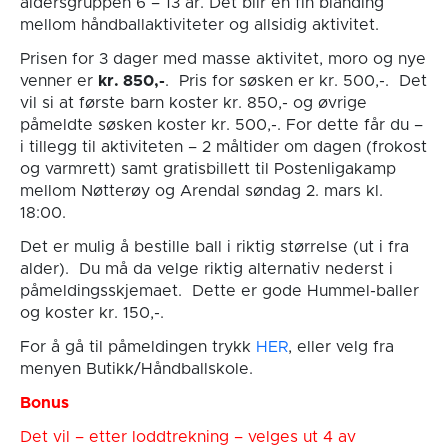
aldersgruppen 6 – 13 år. Det blir en fin blanding
mellom håndballaktiviteter og allsidig aktivitet.
Prisen for 3 dager med masse aktivitet, moro og nye
venner er
kr. 850,-
. Pris for søsken er kr. 500,-. Det
vil si at første barn koster kr. 850,- og øvrige
påmeldte søsken koster kr. 500,-. For dette får du –
i tillegg til aktiviteten – 2 måltider om dagen (frokost
og varmrett) samt gratisbillett til Postenligakamp
mellom Nøtterøy og Arendal søndag 2. mars kl.
18:00.
Det er mulig å bestille ball i riktig størrelse (ut i fra
alder). Du må da velge riktig alternativ nederst i
påmeldingsskjemaet. Dette er gode Hummel-baller
og koster kr. 150,-.
For å gå til påmeldingen trykk
HER
, eller velg fra
menyen Butikk/Håndballskole.
Bonus
Det vil – etter loddtrekning – velges ut 4 av