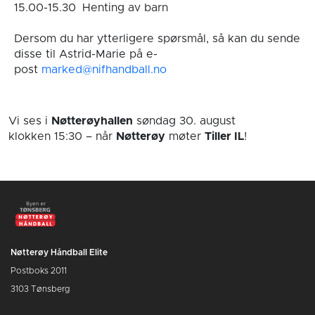
15.00-15.30
Henting av barn
Dersom du har ytterligere spørsmål, så kan du sende
disse til Astrid-Marie på e-
post
marked@nifhandball.no
Vi ses i
Nøtterøyhallen
søndag 30. august
klokken 15:30
– når
Nøtterøy
møter
Tiller IL
!
Nøtterøy Håndball Elite
Postboks 2011
3103 Tønsberg