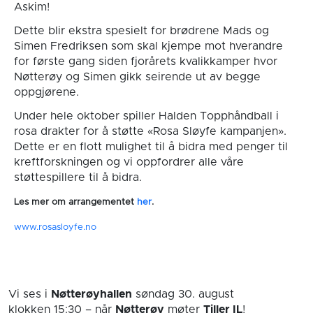
Askim!
Dette blir ekstra spesielt for brødrene Mads og
Simen Fredriksen som skal kjempe mot hverandre
for første gang siden fjorårets kvalikkamper hvor
Nøtterøy og Simen gikk seirende ut av begge
oppgjørene.
Under hele oktober spiller Halden Topphåndball i
rosa drakter for å støtte «Rosa Sløyfe kampanjen».
Dette er en flott mulighet til å bidra med
penger til
kreftforskningen og vi oppfordrer alle våre
støttespillere til å bidra.
Les mer om arrangementet
her
.
www.rosasloyfe.no
Vi ses i
Nøtterøyhallen
søndag 30. august
klokken 15:30
– når
Nøtterøy
møter
Tiller IL
!