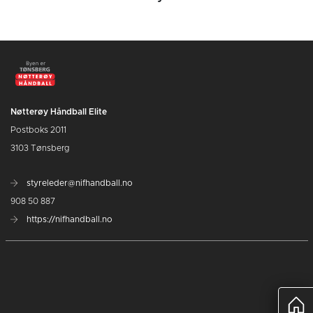
Nøtterøy Håndball Elite
Postboks 2011
3103 Tønsberg
styreleder@nifhandball.no
908 50 887
https://nifhandball.no