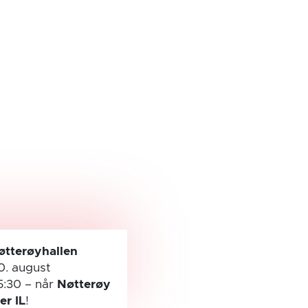
øtterøyhallen
0. august
5:30
– når
Nøtterøy
ler IL
!