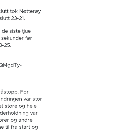
utt tok Nøtterøy
lutt 23-21.
de siste tjue
 sekunder før
3-25.
1QMgdTy-
råstopp. For
undringen var stor
et store og hele
nderholdning var
orer og andre
til fra start og