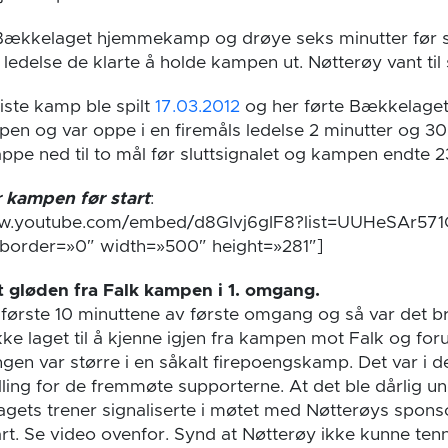
ækkelaget hjemmekamp og drøye seks minutter før sl
 ledelse de klarte å holde kampen ut. Nøtterøy vant til s
iste kamp ble spilt
17.03.2012
og her førte Bækkelaget 
en og var oppe i en firemåls ledelse 2 minutter og 30
 kappe ned til to mål før sluttsignalet og kampen endte 2
 kampen før start
:
www.youtube.com/embed/d8GIvj6gIF8?list=UUHeSAr57
order=»0″ width=»500″ height=»281″]
 gløden fra Falk kampen i 1. omgang.
 første 10 minuttene av første omgang og så var det b
ke laget til å kjenne igjen fra kampen mot Falk og for
ngen var større i en såkalt firepoengskamp. Det var i d
illing for de fremmøte supporterne. At det ble dårlig u
ets trener signaliserte i møtet med Nøtterøys spons
t. Se video ovenfor. Synd at Nøtterøy ikke kunne tenne 