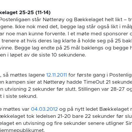
elaget 25-25 (11-14)
Postenligaen står Nøtterøy og Bækkelaget helt likt – t
 lagene. Ikke nok med det, begge lag står også likt i mål
nt var noe man kunne forvente. I et møte med sponsorer
 trenere at hvis deres lag klarte å holde seg på 25 bak
vinne. Begge lag endte på 25 mål baklengs og begge 
en i løpet av de siste 10 sekundene.
en, så møttes lagene
12.11.2011
for første gang i Postenlig
en kampen sier at Nøtterøy hadde TimeOut 21 sekunder
 utvisning 2 sekunder før slutt. Stillingen var 28-27 
t i siste sekund.
e møttes var
04.03.2012
og på nytt ledet Bækkelaget m
ækkelaget tok ledelsen 21-20 bare 22 sekunder før slu
elaget en utvisning og fire sekunder senere utligner Si
hjemmepublikumet.