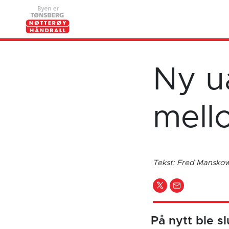
Ny u
mell
Tekst: Fred Mansk
På nytt ble s