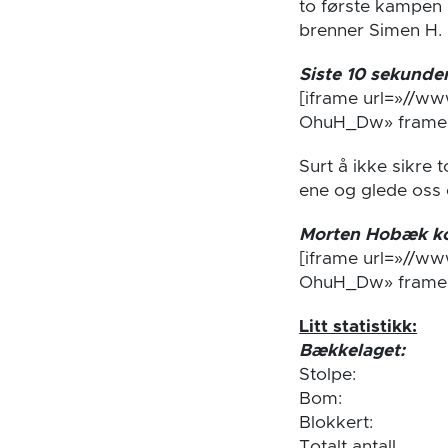
to første kampen k
brenner Simen H. 
Siste 10 sekunder
[iframe url=»//
OhuH_Dw» frameb
Surt å ikke sikre 
ene og glede oss o
Morten Hobæk k
[iframe url=»//
OhuH_Dw» frameb
Litt statistikk:
Bækkelaget:
Stolpe:
Bom:
Blokkert:
Totalt antall