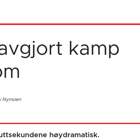
avgjort kamp
om
ow Nymoen
luttsekundene høydramatisk.