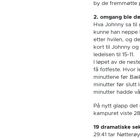
by de fremmøtte på
2. omgang ble de
Hva Johnny sa til
kunne han neppe h
etter hvilen, og d
kort til Johnny og
ledelsen til 15-11.
I løpet av de nes
få fotfeste. Hvor
minuttene før Bækk
minutter før slutt
minutter hadde vår
På nytt glapp det 
kampuret viste 28
19 dramatiske se
29:41 tar Nøtterø