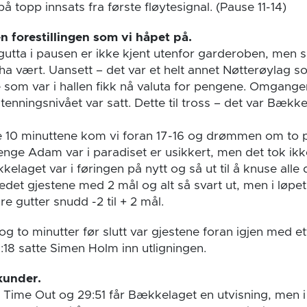
 topp innsats fra første fløytesignal. (Pause 11-14)
n forestillingen som vi håpet på.
 gutta i pausen er ikke kjent utenfor garderoben, men 
a vært. Uansett – det var et helt annet Nøtterøylag
e som var i hallen fikk nå valuta for pengene. Omgange
 tenningsnivået var satt. Dette til tross – det var Bæk
te 10 minuttene kom vi foran 17-16 og drømmen om to
 lenge Adam var i paradiset er usikkert, men det tok i
elaget var i føringen på nytt og så ut til å knuse all
 ledet gjestene med 2 mål og alt så svart ut, men i løp
e gutter snudd -2 til + 2 mål.
og to minutter før slutt var gjestene foran igjen med et
:18 satte Simen Holm inn utligningen.
kunder.
y Time Out og 29:51 får Bækkelaget en utvisning, men i