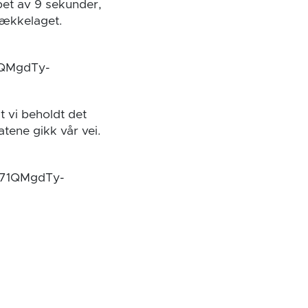
øpet av 9 sekunder,
Bækkelaget.
1QMgdTy-
t vi beholdt det
tene gikk vår vei.
571QMgdTy-