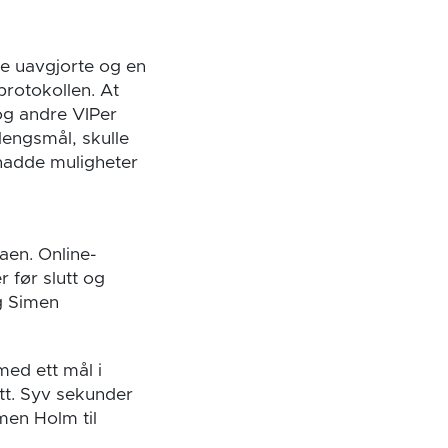
re uavgjorte og en
protokollen. At
 og andre VIPer
lengsmål, skulle
hadde muligheter
aen. Online-
 før slutt og
og Simen
ed ett mål i
tt. Syv sekunder
men Holm til