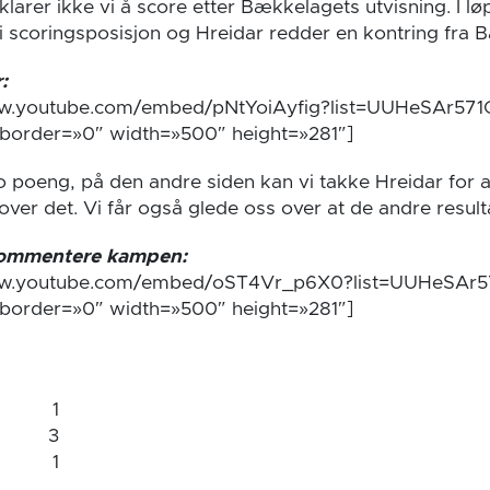
larer ikke vi å score etter Bækkelagets utvisning. I l
i scoringsposisjon og Hreidar redder en kontring fra 
:
www.youtube.com/embed/pNtYoiAyfig?list=UUHeSAr57
order=»0″ width=»500″ height=»281″]
to poeng, på den andre siden kan vi takke Hreidar for a
ver det. Vi får også glede oss over at de andre resulta
ommentere kampen:
www.youtube.com/embed/oST4Vr_p6X0?list=UUHeSAr
order=»0″ width=»500″ height=»281″]
1
3
1