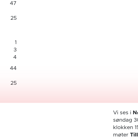
47
25
1
3
4
44
25
Vi ses i
N
søndag 3
klokken 1
møter
Til