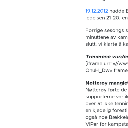
19.12.2012
hadde B
ledelsen 21-20, en
Forrige sesongs s
minuttene av kamp
slutt, vi klarte å
Trenerene vurder
[iframe url=»//
OhuH_Dw» frameb
Nøtterøy manglet
Nøtterøy førte de
supporterne var ik
over at ikke tenni
en kjedelig forest
også noe Bækkelag
VIPer før kampstar