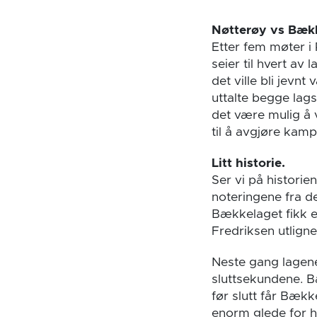
Nøtterøy vs Bækk
Etter fem møter i 
seier til hvert av
det ville bli jev
uttalte begge lags
det være mulig å 
til å avgjøre kamp
Litt historie.
Ser vi på histori
noteringene fra d
Bækkelaget fikk en
Fredriksen utligne
Neste gang lagen
sluttsekundene. B
før slutt får Bækk
enorm glede for 