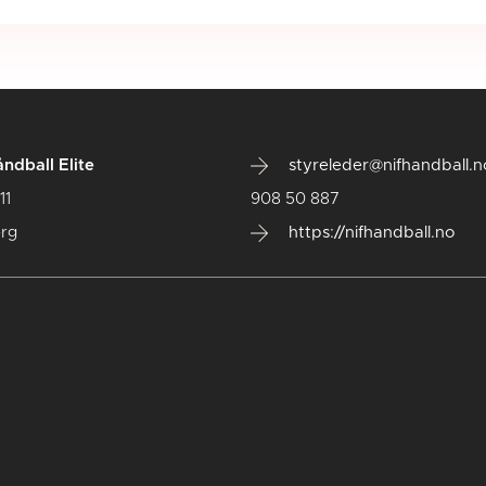
ndball Elite
styreleder@nifhandball.n
11
908 50 887
rg
https://nifhandball.no