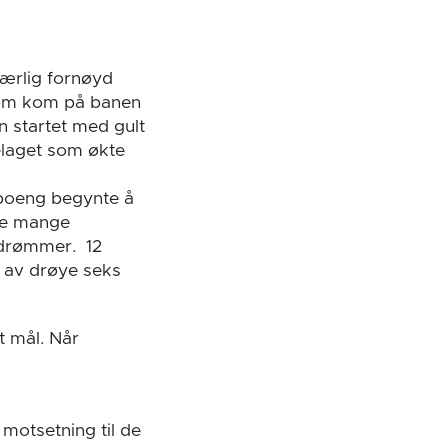
særlig fornøyd
 som kom på banen
n startet med gult
kelaget som økte
 poeng begynte å
kke mange
e drømmer. 12
et av drøye seks
t mål. Når
 motsetning til de