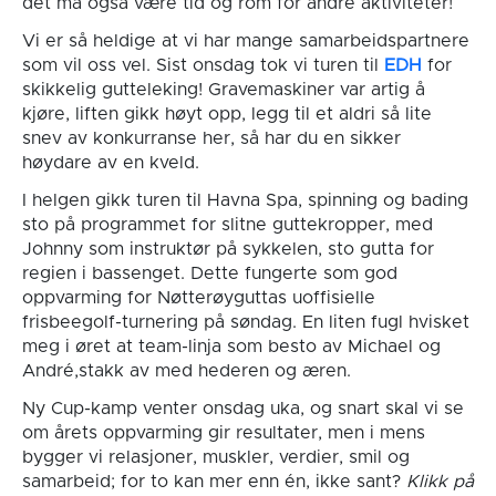
det må også være tid og rom for andre aktiviteter!
Vi er så heldige at vi har mange samarbeidspartnere
som vil oss vel. Sist onsdag tok vi turen til
EDH
for
skikkelig gutteleking! Gravemaskiner var artig å
kjøre, liften gikk høyt opp, legg til et aldri så lite
snev av konkurranse her, så har du en sikker
høydare av en kveld.
I helgen gikk turen til Havna Spa, spinning og bading
sto på programmet for slitne guttekropper, med
Johnny som instruktør på sykkelen, sto gutta for
regien i bassenget. Dette fungerte som god
oppvarming for Nøtterøyguttas uoffisielle
frisbeegolf-turnering på søndag. En liten fugl hvisket
meg i øret at team-linja som besto av Michael og
André,stakk av med hederen og æren.
Ny Cup-kamp venter onsdag uka, og snart skal vi se
om årets oppvarming gir resultater, men i mens
bygger vi relasjoner, muskler, verdier, smil og
samarbeid; for to kan mer enn én, ikke sant?
Klikk på