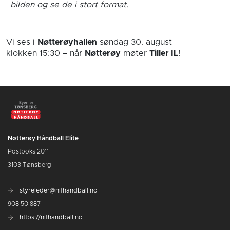
bilden og se de i stort format.
Vi ses i
Nøtterøyhallen
søndag 30. august
klokken 15:30
– når
Nøtterøy
møter
Tiller IL
!
Nøtterøy Håndball Elite
Postboks 2011
3103 Tønsberg
styreleder@nifhandball.no
908 50 887
https://nifhandball.no