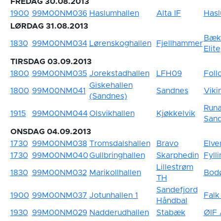
FREDAG 30.08.2013
1900
99M00NM036
Haslumhallen
Alta IF
Has
LØRDAG 31.08.2013
Bæk
1830
99M00NM034
Lørenskoghallen
Fjellhammer
Elite
TIRSDAG 03.09.2013
1800
99M00NM035
Jorekstadhallen
LFH09
Foll
Giskehallen
1800
99M00NM041
Sandnes
Viki
(Sandnes)
Runa
1915
99M00NM044
Olsvikhallen
Kjøkkelvik
Sand
ONSDAG 04.09.2013
1730
99M00NM038
Tromsdalshallen
Bravo
Elve
1730
99M00NM040
Gullbringhallen
Skarphedin
Fyll
Lillestrøm
1830
99M00NM032
Marikollhallen
Bod
TH
Sandefjord
1900
99M00NM037
Jotunhallen 1
Falk
Håndbal
1930
99M00NM029
Nadderudhallen
Stabæk
ØIF 