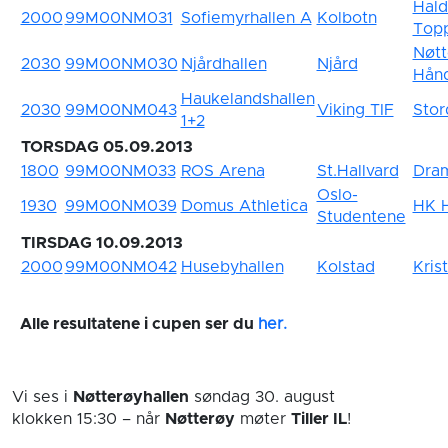
Hal
2000
99M00NM031
Sofiemyrhallen A
Kolbotn
Top
Nøtt
2030
99M00NM030
Njårdhallen
Njård
Hånd
Haukelandshallen
2030
99M00NM043
Viking TIF
Stor
1+2
TORSDAG 05.09.2013
1800
99M00NM033
ROS Arena
St.Hallvard
Dra
Oslo-
1930
99M00NM039
Domus Athletica
HK H
Studentene
TIRSDAG 10.09.2013
2000
99M00NM042
Husebyhallen
Kolstad
Kris
Alle resultatene i cupen ser du
her.
Vi ses i
Nøtterøyhallen
søndag 30. august
klokken 15:30
– når
Nøtterøy
møter
Tiller IL
!