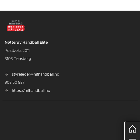
Nøtterøy Håndball Elite
Postboks 2011
3103 Tønsberg
styreleder@nifhandball.no
908 50 887
https://nifhandball.no