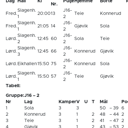
Dag
Hall
Kl
Pulje
Hjemme
Borte
Nr.
Slagenh.
J16-
Fred.
20:00
13
Teie
Konnerud
1
2
Slagenh.
J16-
Fred.
21:05
14
Gjøvik
Sola
1
2
Slagenh.
J16-
Lørd.
12:45
60
Sola
Teie
2
2
Slagenh.
J16-
Lørd.
12:45
66
Konnerud
Gjøvik
3
2
J16-
Lørd.
Eikhallen
15:50
75
Konnerud
Sola
2
Slagenh.
J16-
Lørd.
15:50
57
Teie
Gjøvik
1
2
Tabell:
Gruppe:
J16 – 2
Nr
Lag
Kamper
V
U
T
Mål
Po
1
Sola
3
3
50
–
39
6
2
Konnerud
3
1
2
48
–
44
2
3
Teie
3
1
2
41
–
47
2
4
Gjøvik
3
1
2
43
–
53
2