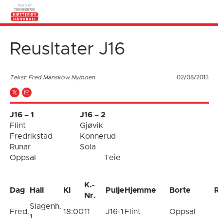
Reusltater J16
Tekst: Fred Manskow Nymoen
02/08/2013
J16 – 1
J16 – 2
Flint
Gjøvik
Fredrikstad
Konnerud
Runar
Sola
Oppsal
Teie
K.-
Dag
Hall
Kl
Pulje
Hjemme
Borte
R
Nr.
Slagenh.
Fred.
18:00
11
J16-1
Flint
Oppsal
1