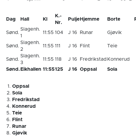
K.-
Dag
Hall
Kl
Pulje
Hjemme
Borte
Nr.
Slagenh.
Sønd.
11:55
104
J 16
Runar
Gjøvik
1
Slagenh.
Sønd.
11:55
111
J 16
Flint
Teie
2
Slagenh.
Sønd.
11:55
118
J 16
Fredrikstad
Konnerud
3
Sønd.
Eikhallen
11:55
125
J 16
Oppsal
Sola
Oppsal
Sola
Fredrikstad
Konnerud
Teie
Flint
Runar
Gjøvik