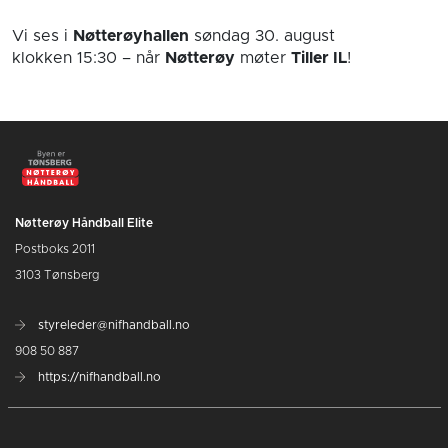
Vi ses i
Nøtterøyhallen
søndag 30. august
klokken 15:30
– når
Nøtterøy
møter
Tiller IL
!
Nøtterøy Håndball Elite
Postboks 2011
3103 Tønsberg
styreleder@nifhandball.no
908 50 887
https://nifhandball.no