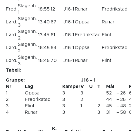
Slagenh.
Fred.
18:55
12
J16-1
Runar
Fredrikstad
1
Slagenh.
Lørd.
13:40
67
J16-1
Oppsal
Runar
3
Slagenh.
Lørd.
13:45
61
J16-1
Fredrikstad
Flint
2
Slagenh.
Lørd.
16:45
64
J16-1
Oppsal
Fredrikstad
2
Slagenh.
Lørd.
16:45
70
J16-1
Runar
Flint
3
Tabell:
Gruppe:
J16 – 1
Nr
Lag
Kamper
V
U
T
Mål
1
Oppsal
3
3
52
–
26
2
Fredrikstad
3
2
44
–
26
3
Flint
3
1
2
45
–
48
4
Runar
3
3
31
–
58
K.-