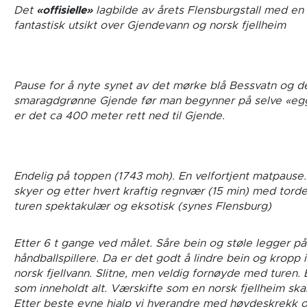
Det
«offisielle»
lagbilde av årets Flensburgstall med en
fantastisk utsikt over Gjendevann og norsk fjellheim
Pause for å nyte synet av det mørke blå Bessvatn og d
smaragdgrønne Gjende før man begynner på selve «eg
er det ca 400 meter rett ned til Gjende.
Endelig på toppen (1743 moh). En velfortjent matpause
skyer og etter hvert kraftig regnvær (15 min) med tord
turen spektakulær og eksotisk (synes Flensburg)
Etter 6 t gange ved målet. Såre bein og støle legger på
håndballspillere. Da er det godt å lindre bein og kropp i
norsk fjellvann. Slitne, men veldig fornøyde med turen. 
som inneholdt alt. Værskifte som en norsk fjellheim skal
Etter beste evne hjalp vi hverandre med høydeskrekk 