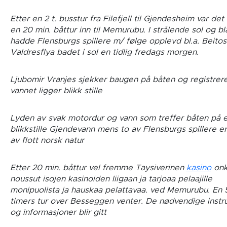
Etter en 2 t. busstur fra Filefjell til Gjendesheim var det 
en 20 min. båttur inn til Memurubu. I strålende sol og b
hadde Flensburgs spillere m/ følge opplevd bl.a. Beito
Valdresflya badet i sol en tidlig fredags morgen.
Ljubomir Vranjes sjekker baugen på båten og registrere
vannet ligger blikk stille
Lyden av svak motordur og vann som treffer båten på e
blikkstille Gjendevann mens to av Flensburgs spillere er
av flott norsk natur
Etter 20 min. båttur vel fremme Taysiverinen
kasino
onk
noussut isojen kasinoiden liigaan ja tarjoaa pelaajille
monipuolista ja hauskaa pelattavaa. ved Memurubu. En 
timers tur over Besseggen venter. De nødvendige instr
og informasjoner blir gitt