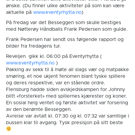
ønske. (Du finner ulike aktiviteter på som kan være
aktuelle på
www.eventyrhytta.no
)
På fredag var det Besseggen som skulle bestiges
med Nøtterøy Håndballs Frank Pedersen som guide.
Frank Pedersen har sendt oss følgende rapport og
bilder fra fredagens tur.
Reveljen gikk kl. 06:00 på Eventyrhytta (
www.eventyrhytta.no
)
Pakking av sekk til å møte all slags vær og matpakke
smøring, et noe ukjent fenomen blant tyske spillere
og deres respektive, var en stående ordre.
Flensburg hadde siden avskjedskampen for Johnny
blitt «forsterket» med spillernes kjærester og koner.
En sosial helg ventet og første aktivitet var forsering
av den berømte Besseggen.
Avreise var avtalt kl. 07:30 og kl. 07:32 var samtlige i
bussen klar til avgang. Tysk presisjon på sitt beste