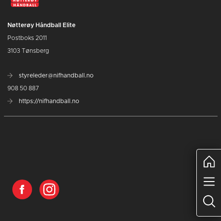
Nøtterøy Håndball Elite
Postboks 2011
3103 Tønsberg
styreleder@nifhandball.no
908 50 887
https://nifhandball.no