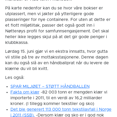
På karte nedenfor kan du se hvor våre bokser er
utplassert, men vi jakter på ytterligere gode
plasseringer for nye containere. For uten at dette er
et flott miljøtiltak, passer det også godt inn i
Nøtterøys profil for samfunnsengasjement. Det skal
heller ikke legges skjul på at det gir gode penger i
klubbkassa.
Lørdag 15. juni gjør vi en ekstra innsatts, hvor gutta
vil stille på tre av mottaksstasjonene. Denne dagen
kan du også slå av en håndballprat når du levere de
klærne du vil bli kvitt.
Les også:
SPAR MILJØET – STØTT HÅNDBALLEN
Fakta om klær
-82 003 tonn er mengden klær vi
importerte i 2011, til en verdi av 16,2 milliarder
kroner. (I tillegg kommer tekstiler og sko)
Det ble generert 113 000 tonn tekstilavfall i Norge
i 2011 (SSB).
-Dersom klær og sko er i god nok