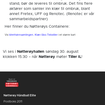
stand, bør de leveres til ombruk. Det fins flere
aktører som samler inn klær til ombruk, blant
annet Fretex, UFF og Renotec. (Renotec er vår
sammarbeidspartner)
Her finner du Nøtterøys Containere:
Vis
Idrettsinnsamlingen. Klær-Sko-Tekstiler
i et større kart
Vi ses i
Nøtterøyhallen
søndag 30. august
klokken 15:30
– når
Nøtterøy
møter
Tiller IL
!
Nøtterøy Håndball Elite
Postboks 2011