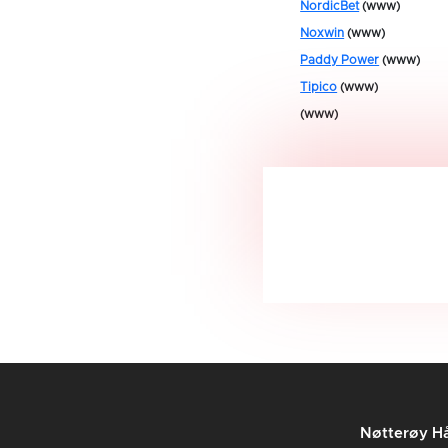
NordicBet
(www)
Noxwin
(www)
Paddy Power
(www)
Tipico
(www)
(www)
Nøtterøy Hå