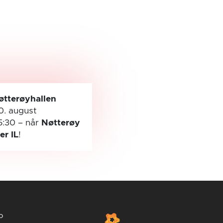
øtterøyhallen
0. august
5:30
– når
Nøtterøy
ler IL
!
o