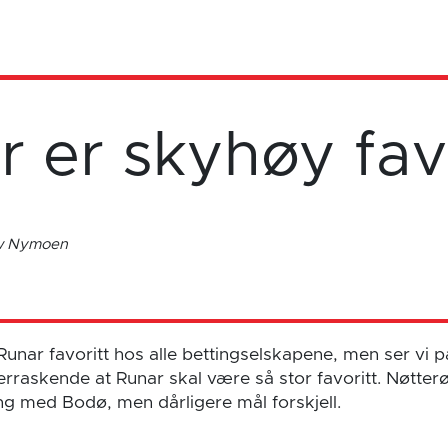
r er skyhøy fav
ow Nymoen
Runar favoritt hos alle bettingselskapene, men ser vi
erraskende at Runar skal være så stor favoritt. Nøtter
ng med Bodø, men dårligere mål forskjell.