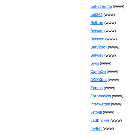
bet-at-home
(www)
bet365
(www)
Betboo
(www)
Betsafe
(www)
Betsson
(www)
BetVictor
(www)
Betway
(www)
bwin
(www)
ComeOn
(www)
DOXXbet
(www)
Expekt
(www)
FortunaWin
(www)
Interwetten
(www)
Jetbull
(www)
Ladbrokes
(www)
myBet
(www)