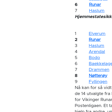
6
Runar
7
Haslum
Hjemmestatesikk
1
Elverum
2
Runar
3
Haslum
4
Arendal
5
Bodo
6
Baekkelag
7
Drammen
8
Nøtterøy
9
Fyllingen
Nå kan for så vidt
de 14 utvalgte fr
for Vikinger Runar
Postenligaen. Et 
hjelp fra andre, u