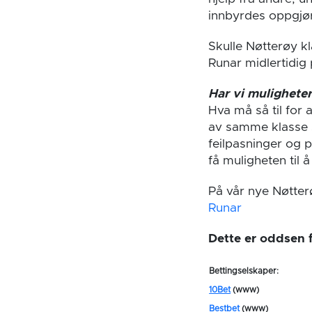
innbyrdes oppgjør
Skulle Nøtterøy kl
Runar midlertidig 
Har vi muligheter 
Hva må så til for a
av samme klasse s
feilpasninger og pe
få muligheten til å
På vår nye Nøtter
Runar
Dette er oddsen f
Bettingselskaper:
10Bet
(www)
Bestbet
(www)