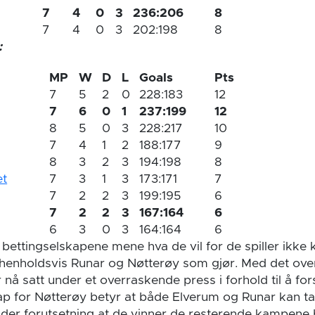
7
4
0
3
236:206
8
7
4
0
3
202:198
8
:
MP
W
D
L
Goals
Pts
7
5
2
0
228:183
12
7
6
0
1
237:199
12
8
5
0
3
228:217
10
7
4
1
2
188:177
9
8
3
2
3
194:198
8
et
7
3
1
3
173:171
7
7
2
2
3
199:195
6
7
2
2
3
167:164
6
6
3
0
3
164:164
6
 bettingselskapene mene hva de vil for de spiller ikke
a henholdsvis Runar og Nøtterøy som gjør. Med det ov
 nå satt under et overraskende press i forhold til å fors
tap for Nøtterøy betyr at både Elverum og Runar kan ta
nder forutsetning at de vinner de resterende kampene bl