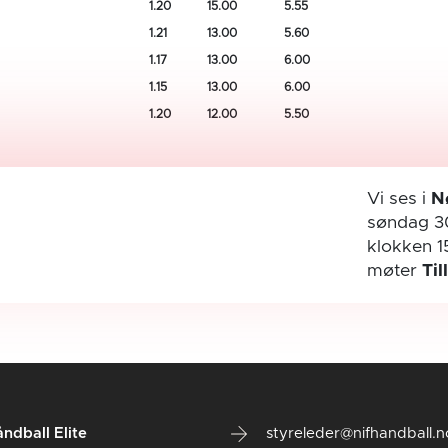
1.20
15.00
5.55
1.21
13.00
5.60
1.17
13.00
6.00
1.15
13.00
6.00
1.20
12.00
5.50
Vi ses i
N
søndag 3
klokken 1
møter
Til
ndball Elite
styreleder@nifhandball.n