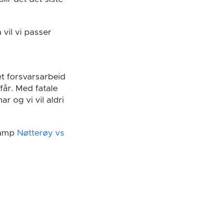
 vil vi passer
 et forsvarsarbeid
år. Med fatale
ar og vi vil aldri
 kamp
Nøtterøy vs