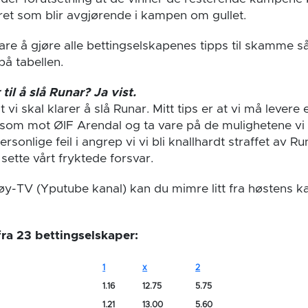
et som blir avgjørende i kampen om gullet.
are å gjøre alle bettingselskapenes tipps til skamme så
på tabellen.
til å slå Runar? Ja vist.
t vi skal klarer å slå Runar. Mitt tips er at vi må levere
om mot ØIF Arendal og ta vare på de mulighetene vi f
rsonlige feil i angrep vi vi bli knallhardt straffet av Run
 sette vårt fryktede forsvar.
øy-TV (Yputube kanal) kan du mimre litt fra høstens
ra 23 bettingselskaper:
1
x
2
1.16
12.75
5.75
1.21
13.00
5.60