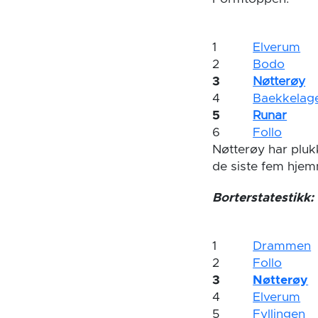
1
Elverum
2
Bodo
3
Nøtterøy
4
Baekkelag
5
Runar
6
Follo
Nøtterøy har pluk
de siste fem hj
Borterstatestikk:
1
Drammen
2
Follo
3
Nøtterøy
4
Elverum
5
Fyllingen