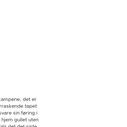
 kampene, det er
erraskende tapet
vare sin føring i
 hjem gullet uten
ir det det siste