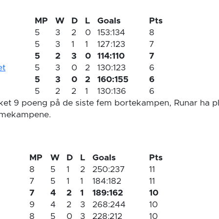
MP
W
D
L
Goals
Pts
5
3
2
0
153:134
8
5
3
1
1
127:123
7
5
2
3
0
114:110
7
et
5
3
0
2
130:123
6
5
3
0
2
160:155
6
5
2
2
1
130:136
6
ket 9 poeng på de siste fem bortekampen, Runar ha p
emmekampene.
MP
W
D
L
Goals
Pts
8
5
1
2
250:237
11
7
5
1
1
184:182
11
7
4
2
1
189:162
10
9
4
2
3
268:244
10
8
5
0
3
228:212
10