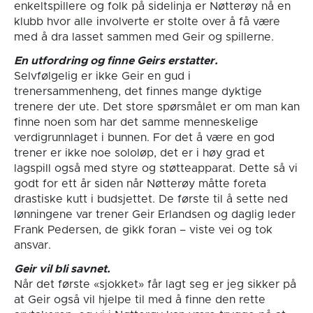
enkeltspillere og folk på sidelinja er Nøtterøy nå en
klubb hvor alle involverte er stolte over å få være
med å dra lasset sammen med Geir og spillerne.
En utfordring og finne Geirs erstatter.
Selvfølgelig er ikke Geir en gud i
trenersammenheng, det finnes mange dyktige
trenere der ute. Det store spørsmålet er om man kan
finne noen som har det samme menneskelige
verdigrunnlaget i bunnen. For det å være en god
trener er ikke noe sololøp, det er i høy grad et
lagspill også med styre og støtteapparat. Dette så vi
godt for ett år siden når Nøtterøy måtte foreta
drastiske kutt i budsjettet. De første til å sette ned
lønningene var trener Geir Erlandsen og daglig leder
Frank Pedersen, de gikk foran – viste vei og tok
ansvar.
Geir vil bli savnet.
Når det første «sjokket» får lagt seg er jeg sikker på
at Geir også vil hjelpe til med å finne den rette