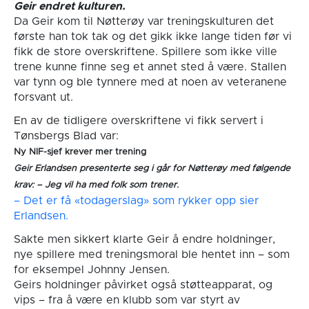
Geir endret kulturen.
Da Geir kom til Nøtterøy var treningskulturen det
første han tok tak og det gikk ikke lange tiden før vi
fikk de store overskriftene. Spillere som ikke ville
trene kunne finne seg et annet sted å være. Stallen
var tynn og ble tynnere med at noen av veteranene
forsvant ut.
En av de tidligere overskriftene vi fikk servert i
Tønsbergs Blad var:
Ny NIF-sjef krever mer trening
Geir Erlandsen presenterte seg i går for Nøtterøy med følgende
krav: – Jeg vil ha med folk som trener.
– Det er få «todagerslag» som rykker opp sier
Erlandsen.
Sakte men sikkert klarte Geir å endre holdninger,
nye spillere med treningsmoral ble hentet inn – som
for eksempel Johnny Jensen.
Geirs holdninger påvirket også støtteapparat, og
vips – fra å være en klubb som var styrt av