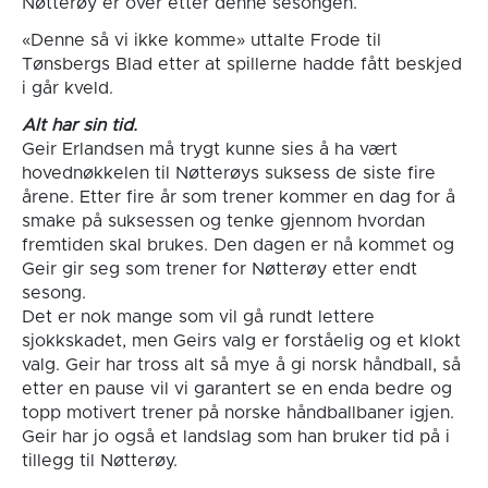
Nøtterøy er over etter denne sesongen.
«Denne så vi ikke komme» uttalte Frode til
Tønsbergs Blad etter at spillerne hadde fått beskjed
i går kveld.
Alt har sin tid.
Geir Erlandsen må trygt kunne sies å ha vært
hovednøkkelen til Nøtterøys suksess de siste fire
årene. Etter fire år som trener kommer en dag for å
smake på suksessen og tenke gjennom hvordan
fremtiden skal brukes. Den dagen er nå kommet og
Geir gir seg som trener for Nøtterøy etter endt
sesong.
Det er nok mange som vil gå rundt lettere
sjokkskadet, men Geirs valg er forståelig og et klokt
valg. Geir har tross alt så mye å gi norsk håndball, så
etter en pause vil vi garantert se en enda bedre og
topp motivert trener på norske håndballbaner igjen.
Geir har jo også et landslag som han bruker tid på i
tillegg til Nøtterøy.