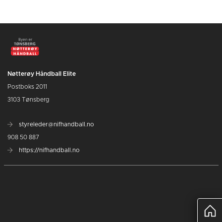
Nøtterøy Håndball Elite
Postboks 2011
3103 Tønsberg
styreleder@nifhandball.no
908 50 887
https://nifhandball.no