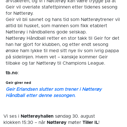
arvtakeren, og vi i Nøtterøy kan være trygge på at
Geir vil overlate stafettpinnen etter tidenes sesong
for Nøtterøy.
Geir vil bli savnet og hans tid som Nøtterøytrener vil
alltid bli husket, som mannen som fikk etablert
Nøtterøy i håndballens gode selskap.
Nøtterøy Håndball retter en stor takk til Geir for det
han har gjort for klubben, og etter endt sesong
ønske ham lykke til med sitt nye liv som ivrig pappa
på sidelinjen. Hvem vet – kanskje kommer Geir
tilbake og tar Nøtterøy til Champions League.
tb.no
:
Geir girer ned
Geir Erlandsen slutter som trener i Nøtterøy
Håndball etter denne sesongen.
Vi ses i
Nøtterøyhallen
søndag 30. august
klokken 15:30
– når
Nøtterøy
møter
Tiller IL
!