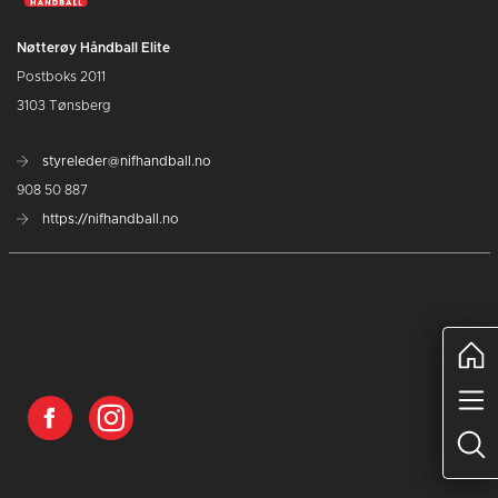
Nøtterøy Håndball Elite
Postboks 2011
3103 Tønsberg
styreleder@nifhandball.no
908 50 887
https://nifhandball.no