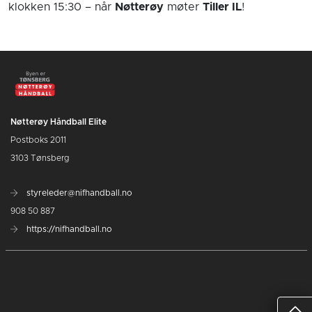
klokken 15:30
– når
Nøtterøy
møter
Tiller IL
!
Nøtterøy Håndball Elite
Postboks 2011
3103 Tønsberg
styreleder@nifhandball.no
908 50 887
https://nifhandball.no