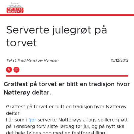
Serverte julegrøt på
torvet
Tekst: Fred Manskow Nymoen
15/12/2012
Grøtfest på torvet er blitt en tradisjon hvor
Nøtterøy deltar.
Grøtfest på torvet er blitt en tradisjon hvor Nøtterøy
deltar.
I år som i
fjor
serverte Nøtterøys a-lags spillere grøtt
på Tønsberg torv siste lørdag før jul, og på nytt skal
det hele følges opp med en festforestilling i